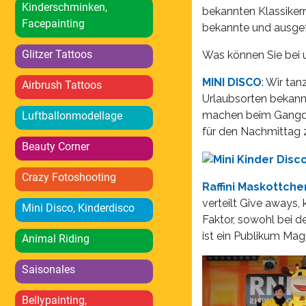
Kinderschminken,
bekannten Klassikern
Facepainting
bekannte und ausgefa
Glitzer Tattoos
Was können Sie bei
MINI DISCO
: Wir ta
Airbrush Tattoos
Urlaubsorten bekannte
machen beim Gangdam
Luftballonmodellage
für den Nachmittag 
Beauty Corner
Crazy Fotoshooting
Raffini Maskottch
verteilt Give aways,
Mini Disco, Kinderdisco
Faktor, sowohl bei d
ist ein Publikum Mag
Animal Riding
Saisonales
Bellypainting,