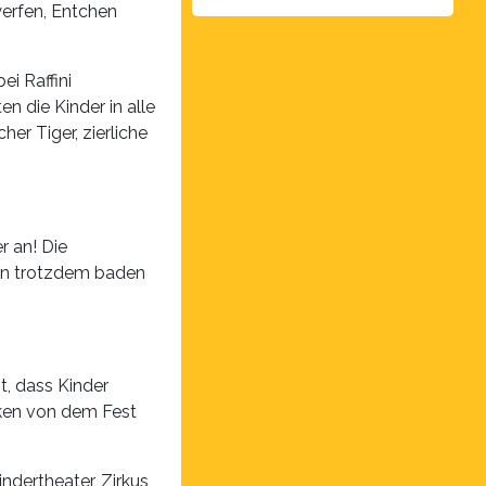
erfen, Entchen
i Raffini
n die Kinder in alle
er Tiger, zierliche
r an! Die
nen trotzdem baden
t, dass Kinder
nken von dem Fest
ndertheater, Zirkus