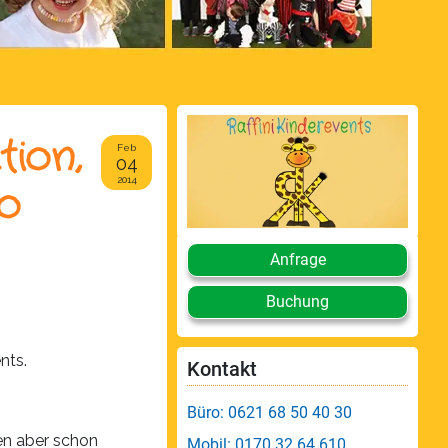
tion,
Feb
04
2014
co
Anfrage
Buchung
nts.
Kontakt
Büro: 0621 68 50 40 30
en aber schon
Mobil: 0170 32 64 610