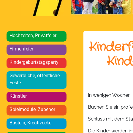
Hochzeiten, Privatfeier
Kinderf
Firmenfeier
Kind
Kindergeburtstagsparty
Gewerbliche, öffentliche
Feste
In wenigen Wochen, T
Künstler
Buchen Sie ein profe
Spielmodule, Zubehör
Schluss mit dem St
Basteln, Kreativecke
Die Kinder werden i