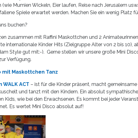
 (wie Mumien Wickeln, Eier laufen, Reise nach Jerusalem usw
llene Spiele erwartet werden. Machen Sie ein wenig Platz für
 uns buchen?
nzen zusammen mit Raffini Maskottchen und 2 Animateurinnen
 internationale Kinder Hits (Zielgruppe Alter von 2 bis 10), a
 Style gut mit:-). Gerne stellen wir unsere große Mini Di
zur Verfügung.
en WALK ACT
– ist für die Kinder präsent, macht gemeinsame 
 kuschelt und tanzt mit den Kindern. Ein absolut sympathische
en Kids, wie bei den Erwachsenen. Es kommt bei jeder Verans
net. Es wertet Mini Disco absolut auf!