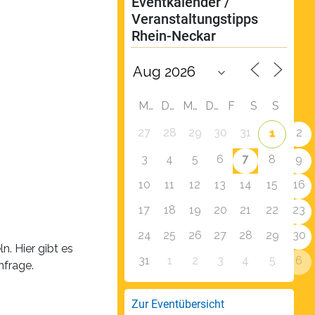
Eventkalender / 
Veranstaltungstipps 
Rhein-Neckar
M
D
M
D
F
S
S
27
28
29
30
31
2
1
7
3
4
5
6
8
9
10
11
12
13
14
15
16
17
18
19
20
21
22
23
24
25
26
27
28
29
30
. Hier gibt es
31
1
2
3
4
5
6
nfrage.
Zur Eventübersicht