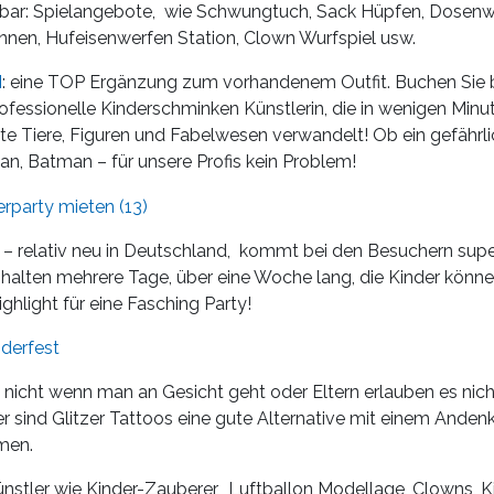
bar: Spielangebote, wie Schwungtuch, Sack Hüpfen, Dosenw
nnen, Hufeisenwerfen Station, Clown Wurfspiel usw.
N
: eine TOP Ergänzung zum vorhandenem Outfit. Buchen Sie be
ofessionelle Kinderschminken Künstlerin, die in wenigen Minute
 Tiere, Figuren und Fabelwesen verwandelt! Ob ein gefährlich
n, Batman – für unsere Profis kein Problem!
– relativ neu in Deutschland, kommt bei den Besuchern supe
 halten mehrere Tage, über eine Woche lang, die Kinder kön
ghlight für eine Fasching Party!
nicht wenn man an Gesicht geht oder Eltern erlauben es nich
r sind Glitzer Tattoos eine gute Alternative mit einem Ande
men.
ünstler wie Kinder-Zauberer, Luftballon Modellage, Clowns, Ki