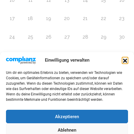
10
11
12
13
14
15
16
17
18
19
20
21
22
23
24
25
26
27
28
29
30
31
1
2
3
4
5
6
Einwilligung verwalten
Um dir ein optimales Erlebnis zu bieten, verwenden wir Technologien wie
Zur Eventübersicht
Cookies, um Geräteinformationen zu speichern und/oder darauf
zuzugreifen. Wenn du diesen Technologien zustimmst, können wir Daten
wie das Surfverhalten oder eindeutige IDs auf dieser Website verarbeiten.
Wenn du deine Einwillligung nicht erteilst oder zurückziehst, können
bestimmte Merkmale und Funktionen beeinträchtigt werden.
© 2026 Raffini Kinderevents
Akzeptieren
AGBs
Kontakt
Impressum
Datenschutz
Ablehnen
Sitemap