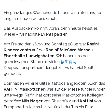
Leistungen
Über
Ein ganz langes Wochenende haben wir hinten uns, so
uns
langsam haben wir uns erholt.
Das Auspackem kommt voran, denn heute heisst es
Fotos,
wieser – für nächste Events packen!
Events
Am Freitag den 26.09 und Sonntag 28.09 war
Raffini
Videos
Kinderevents
auf der
RheinPfalzCard Messe
in
Eberthalle Ludwigshafen
. Wir haben uns den
Referenzen
gemeinsamen Stand mit vielen
福汇官网
Kooperationspartnern der geteilt. Es hat viel Spaß
Blog
gemacht.
Dorr haben wir eine Glitzer tattoos angeboten. Auch das
Jobs
RAFFINI Maskottchen
war auf der Messe für die Kinder
unterwegs. Raffini hat dort seine Maskottchen Kollegen
Partner/Links
getroffen:
Nils Nager
von Rheinpfalz und
Kai Hai
von
Europabad in Karlsruhe. Natürlich durften ein Paar