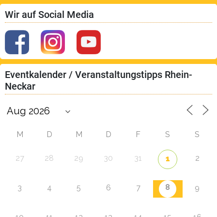
Wir auf Social Media
Eventkalender / Veranstaltungstipps Rhein-
Neckar
M
D
M
D
F
S
S
27
28
29
30
31
2
1
8
3
4
5
6
7
9