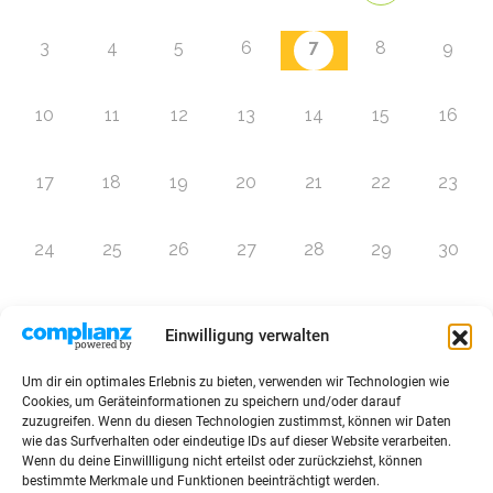
7
3
4
5
6
8
9
10
11
12
13
14
15
16
17
18
19
20
21
22
23
24
25
26
27
28
29
30
31
1
2
3
4
5
6
Einwilligung verwalten
Um dir ein optimales Erlebnis zu bieten, verwenden wir Technologien wie
Zur Eventübersicht
Cookies, um Geräteinformationen zu speichern und/oder darauf
zuzugreifen. Wenn du diesen Technologien zustimmst, können wir Daten
wie das Surfverhalten oder eindeutige IDs auf dieser Website verarbeiten.
Wenn du deine Einwillligung nicht erteilst oder zurückziehst, können
bestimmte Merkmale und Funktionen beeinträchtigt werden.