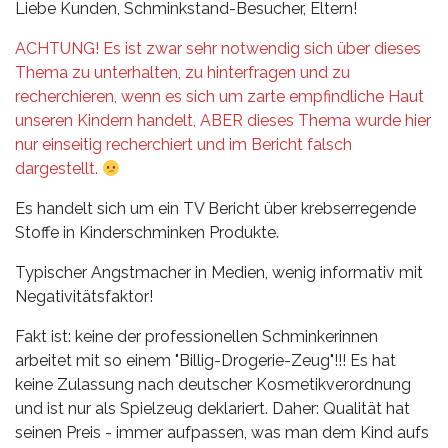
Leistungen
Liebe Kunden, Schminkstand-Besucher, Eltern!
Über
ACHTUNG! Es ist zwar sehr notwendig sich über dieses
uns
Thema zu unterhalten, zu hinterfragen und zu
recherchieren, wenn es sich um zarte empfindliche Haut
Fotos,
unseren Kindern handelt, ABER dieses Thema wurde hier
Events
nur einseitig recherchiert und im Bericht falsch
dargestellt.
Videos
Es handelt sich um ein TV Bericht über krebserregende
Stoffe in Kinderschminken Produkte.
Referenzen
Typischer Angstmacher in Medien, wenig informativ mit
Blog
Negativitätsfaktor!
Fakt ist: keine der professionellen Schminkerinnen
Jobs
arbeitet mit so einem "Billig-Drogerie-Zeug"!!! Es hat
keine Zulassung nach deutscher Kosmetikverordnung
Partner/Links
und ist nur als Spielzeug deklariert. Daher: Qualität hat
seinen Preis - immer aufpassen, was man dem Kind aufs