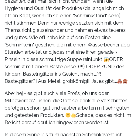
bezahlen, darf man sich nicht wundern, wenn die
Hygiene und Qualität der Produkte (da lange ich mich
oft an Kopf, wenn ich so einen "Schminkstand" sehe)
nicht stimmen!Denn nur wenige setzten sich mit dem
Thema richtig auseinander und nehmen etwas teueres
und gutes. Wie oft habe ich auf den Festen eine
"Schminkerin" gesehen, die mit einem Wasserbecher über
Stunden arbeitet und jedes mal eine ihren gerade 3
Pinseln in diese schmutzige Suppe reintunkt
ODER
schminkt mit einem Bastelpinsel (!!!) ODER /UND den
Kindern Bastelnglitzer ins Gesicht macht…?!
Bastelglitzer?! Aus Metal, grobkörnig!!! Ja…es gibt….
Aber hej - es gibt auch viele Profis, ob uns oder
Mitbewerber/- innen, die Gott sei dank alle Vorschriften
befolgen, schön, gut und sauber arbeiten mit sehr guten
und getesteten Produkten.
Schade, dass es nicht im
Bericht darauf deutlich hingewiesen worden ist...
In diesem Sinne: bis zum nächsten Schminkevent, ich