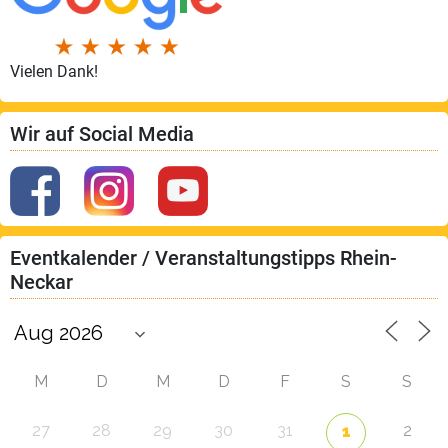
Vielen Dank!
Wir auf Social Media
Eventkalender / Veranstaltungstipps Rhein-
Neckar
M
D
M
D
F
S
S
27
28
29
30
31
2
1