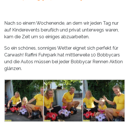
Leistungen
Über
uns
Nach so einem Wochenende, an dem wir jeden Tag nur
auf Kinderevents beruflich und privat unterwegs waren,
Fotos,
kam die Zeit um so einiges abzuarbeiten.
Events
So ein schönes, sonniges Wetter eignet sich perfekt für
Videos
Carwash! Raffini Fuhrpark hat mittlerweile 10 Bobbycars
und die Autos müssen bei jeder Bobbycar Rennen Aktion
Referenzen
glänzen.
Blog
Jobs
Partner/Links