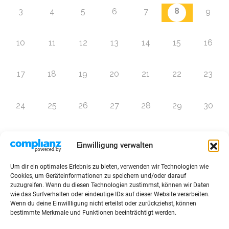
8
3
4
5
6
7
9
10
11
12
13
14
15
16
17
18
19
20
21
22
23
24
25
26
27
28
29
30
31
1
2
3
4
5
6
Einwilligung verwalten
Um dir ein optimales Erlebnis zu bieten, verwenden wir Technologien wie
Zur Eventübersicht
Cookies, um Geräteinformationen zu speichern und/oder darauf
zuzugreifen. Wenn du diesen Technologien zustimmst, können wir Daten
wie das Surfverhalten oder eindeutige IDs auf dieser Website verarbeiten.
Wenn du deine Einwillligung nicht erteilst oder zurückziehst, können
bestimmte Merkmale und Funktionen beeinträchtigt werden.
© 2026 Raffini Kinderevents