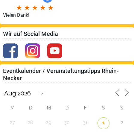
Vielen Dank!
Wir auf Social Media
Eventkalender / Veranstaltungstipps Rhein-
Neckar
M
D
M
D
F
S
S
27
28
29
30
31
2
1