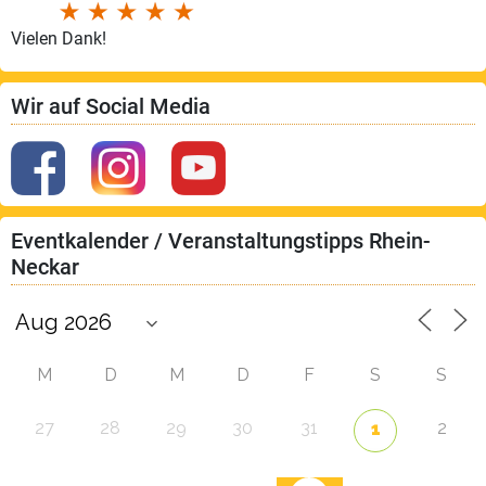
Vielen Dank!
Wir auf Social Media
Eventkalender / Veranstaltungstipps Rhein-
Neckar
M
D
M
D
F
S
S
27
28
29
30
31
2
1