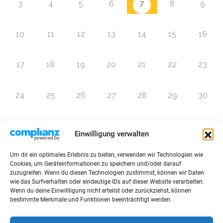
7
3
4
5
6
8
9
10
11
12
13
14
15
16
17
18
19
20
21
22
23
24
25
26
27
28
29
30
31
1
2
3
4
5
6
Einwilligung verwalten
Um dir ein optimales Erlebnis zu bieten, verwenden wir Technologien wie
Zur Eventübersicht
Cookies, um Geräteinformationen zu speichern und/oder darauf
zuzugreifen. Wenn du diesen Technologien zustimmst, können wir Daten
wie das Surfverhalten oder eindeutige IDs auf dieser Website verarbeiten.
Wenn du deine Einwillligung nicht erteilst oder zurückziehst, können
bestimmte Merkmale und Funktionen beeinträchtigt werden.
© 2026 Raffini Kinderevents