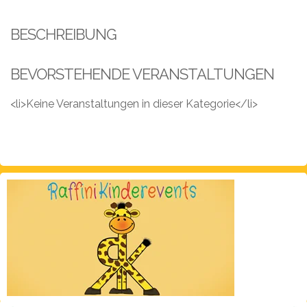
Leistungen
BESCHREIBUNG
Über
uns
BEVORSTEHENDE VERANSTALTUNGEN
Fotos,
Events
<li>Keine Veranstaltungen in dieser Kategorie</li>
Videos
Referenzen
Blog
Jobs
Partner/Links