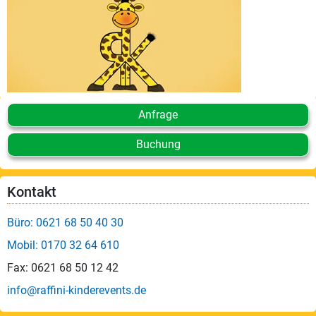
Leistungen
Über
uns
Fotos,
Events
Anfrage
Videos
Buchung
Referenzen
Kontakt
Blog
Büro: 0621 68 50 40 30
Jobs
Mobil: 0170 32 64 610
Fax: 0621 68 50 12 42
Partner/Links
info@raffini-kinderevents.de