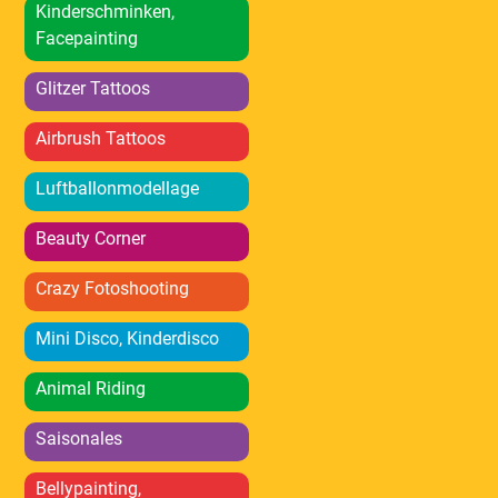
Kinderschminken,
Facepainting
Glitzer Tattoos
Airbrush Tattoos
Luftballonmodellage
Beauty Corner
Crazy Fotoshooting
Mini Disco, Kinderdisco
Animal Riding
Saisonales
Bellypainting,