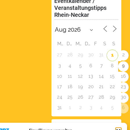
Eventkalender / 
Veranstaltungstipps 
Rhein-Neckar
M
D
M
D
F
S
S
27
28
29
30
31
2
1
9
3
4
5
6
7
8
10
11
12
13
14
15
16
17
18
19
20
21
22
23
24
25
26
27
28
29
30
31
1
2
3
4
5
6
Zur Eventübersicht