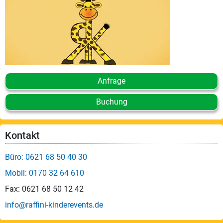
Leistungen
Über
uns
Fotos,
Events
Anfrage
Videos
Buchung
Referenzen
Kontakt
Blog
Büro: 0621 68 50 40 30
Jobs
Mobil: 0170 32 64 610
Fax: 0621 68 50 12 42
Partner/Links
info@raffini-kinderevents.de