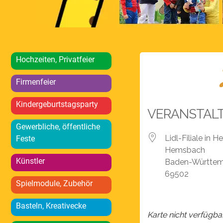
Hochzeiten, Privatfeier
Firmenfeier
Kindergeburtstagsparty
VERANSTAL
Gewerbliche, öffentliche
Lidl-Filiale in
Feste
Hemsbach
Künstler
Baden-Württe
69502
Spielmodule, Zubehör
Basteln, Kreativecke
Karte nicht verfügba