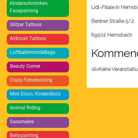
Kinderschminken,
Lidl-Filiale in Hems
Facepainting
Berliner Straße 5/2
Glitzer Tattoos
69502 Hemsbach
Airbrush Tattoos
Kommend
Luftballonmodellage
Beauty Corner
<li>Keine Veranstalt
Crazy Fotoshooting
Mini Disco, Kinderdisco
Animal Riding
Saisonales
Bellypainting,