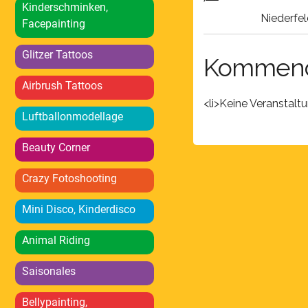
Kinderschminken,
Niederfel
Facepainting
Glitzer Tattoos
Kommend
Airbrush Tattoos
<li>Keine Veranstalt
Luftballonmodellage
Beauty Corner
Crazy Fotoshooting
Mini Disco, Kinderdisco
Animal Riding
Saisonales
Bellypainting,