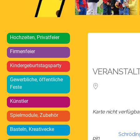
Hochzeiten, Privatfeier
Firmenfeier
Kindergeburtstagsparty
VERANSTAL
Gewerbliche, öffentliche
Feste
Künstler
Karte nicht verfügba
Spielmodule, Zubehör
Basteln, Kreativecke
Schrödin
pin