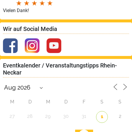
Vielen Dank!
Wir auf Social Media
Eventkalender / Veranstaltungstipps Rhein-
Neckar
M
D
M
D
F
S
S
27
28
29
30
31
2
1