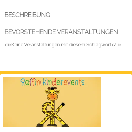
Leistungen
BESCHREIBUNG
Über
uns
BEVORSTEHENDE VERANSTALTUNGEN
Fotos,
Events
<li>Keine Veranstaltungen mit diesem Schlagwort</li>
Videos
Referenzen
Blog
Jobs
Partner/Links