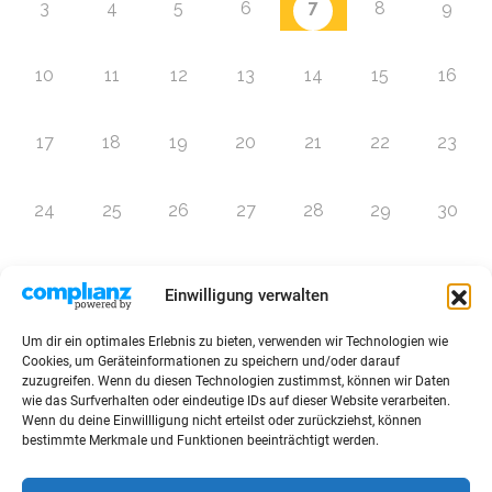
7
3
4
5
6
8
9
10
11
12
13
14
15
16
17
18
19
20
21
22
23
24
25
26
27
28
29
30
31
1
2
3
4
5
6
Einwilligung verwalten
Um dir ein optimales Erlebnis zu bieten, verwenden wir Technologien wie
Zur Eventübersicht
Cookies, um Geräteinformationen zu speichern und/oder darauf
zuzugreifen. Wenn du diesen Technologien zustimmst, können wir Daten
wie das Surfverhalten oder eindeutige IDs auf dieser Website verarbeiten.
Wenn du deine Einwillligung nicht erteilst oder zurückziehst, können
bestimmte Merkmale und Funktionen beeinträchtigt werden.
© 2026 Raffini Kinderevents