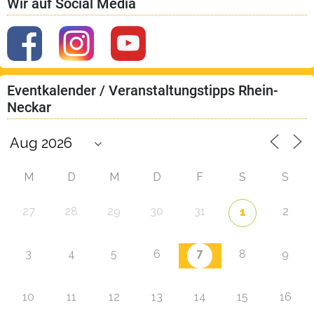
Wir auf Social Media
Eventkalender / Veranstaltungstipps Rhein-
Neckar
M
D
M
D
F
S
S
27
28
29
30
31
2
1
7
3
4
5
6
8
9
10
11
12
13
14
15
16