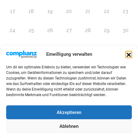
17
18
19
20
21
22
23
24
25
26
27
28
29
30
31
1
2
3
4
5
6
Einwilligung verwalten
Um dir ein optimales Erlebnis zu bieten, verwenden wir Technologien wie
Zur Eventübersicht
Cookies, um Geräteinformationen zu speichern und/oder darauf
zuzugreifen. Wenn du diesen Technologien zustimmst, können wir Daten
wie das Surfverhalten oder eindeutige IDs auf dieser Website verarbeiten.
Wenn du deine Einwillligung nicht erteilst oder zurückziehst, können
bestimmte Merkmale und Funktionen beeinträchtigt werden.
© 2026 Raffini Kinderevents
Akzeptieren
AGBs
Kontakt
Impressum
Datenschutz
Ablehnen
Sitemap