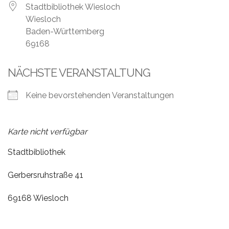
Leistungen
Stadtbibliothek Wiesloch
Wiesloch
Über
Baden-Württemberg
uns
69168
Fotos,
NÄCHSTE VERANSTALTUNG
Events
Keine bevorstehenden Veranstaltungen
Videos
Referenzen
Karte nicht verfügbar
Blog
Stadtbibliothek
Jobs
Gerbersruhstraße 41
69168 Wiesloch
Partner/Links