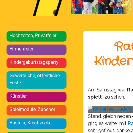
Hochzeiten, Privatfeier
Raf
Firmenfeier
Kinder
Kindergeburtstagsparty
Gewerbliche, öffentliche
Feste
Am Samstag war
Ra
Künstler
spielt
“ zu sehen.
Spielmodule, Zubehör
Stand, gleich neben
Basteln, Kreativecke
ging es weiter mit
Ra
sehr gefreut. danke 