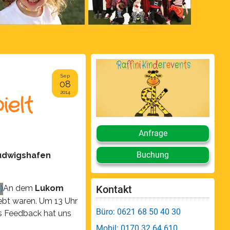
Sep
08
2014
ielt
Anfrage
Buchung
udwigshafen
An dem
Lukom
Kontakt
ebt waren. Um 13 Uhr
Büro: 0621 68 50 40 30
ves Feedback hat uns
Mobil: 0170 32 64 610