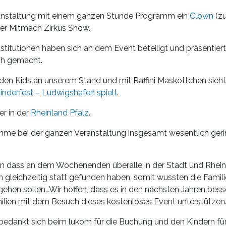
anstaltung mit einem ganzen Stunde Programm ein
Clown
(z
ner Mitmach Zirkus Show.
nstitutionen haben sich an dem Event beteiligt und präsentiert,
ch gemacht.
 den Kids an unserem Stand und mit Raffini Maskottchen sieht I
inderfest – Ludwigshafen spielt
.
er in der
Rheinland Pfalz
.
ahme bei der ganzen Veranstaltung insgesamt wesentlich gerin
aran dass an dem Wochenenden überalle in der Stadt und Rhei
n gleichzeitig statt gefunden haben, somit wussten die Familie
ehen sollen…Wir hoffen, dass es in den nächsten Jahren bess
lien mit dem Besuch dieses kostenloses Event unterstützen
 bedankt sich beim lukom für die Buchung und den Kindern fü