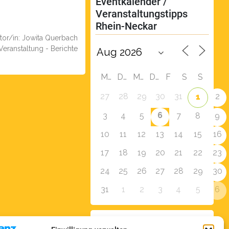
Eventkalender / 
Veranstaltungstipps 
Rhein-Neckar
tor/in: Jowita Querbach
 Veranstaltung - Berichte
M
D
M
D
F
S
S
27
28
29
30
31
2
1
6
3
4
5
7
8
9
10
11
12
13
14
15
16
17
18
19
20
21
22
23
24
25
26
27
28
29
30
31
1
2
3
4
5
6
Zur Eventübersicht