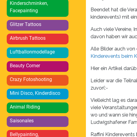
Kinderschminken,
Beendet hat die Ver
Facepainting
kinderevents) mit ei
Glitzer Tattoos
Auch viele Vereine, I
davon haben wir au
Airbrush Tattoos
Alle Bilder auch von
Luftballonmodellage
Kinderevents beim K
Beauty Corner
Hier ein Artikel darüb
Crazy Fotoshooting
Leider war die Teiln
zuvor(:-
Mini Disco, Kinderdisco
Vielleicht lag es d
Animal Riding
viele Veranstaltunge
wo und wann sie hing
Saisonales
Ludwigshafener Fami
Raffini Kinderevents
Bellypainting,