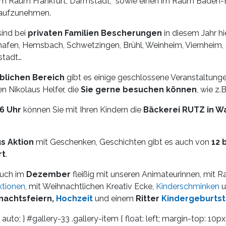
m Raum Frankfurt, Darmstadt, sowie einen im Raum Baden-
 aufzunehmen.
ind bei
privaten Familien Bescherungen
in diesem Jahr hi
fen, Hemsbach, Schwetzingen, Brühl, Weinheim, Viernheim,
stadt…
blichen Bereich
gibt es einige geschlossene Veranstaltunge
n Nikolaus Helfer, die
Sie gerne besuchen können
, wie z.B
16 Uhr
können Sie mit Ihren Kindern die
Bäckerei RUTZ in Wa
s Aktion
mit Geschenken, Geschichten gibt es auch von
12 
rt
.
auch im
Dezember
fleißig mit unseren Animateurinnen, mit Ra
ktionen
, mit Weihnachtlichen Kreativ Ecke,
Kinderschminken
u
nachtsfeiern,
Hochzeit
und einem
Ritter
Kindergeburts
auto; } #gallery-33 .gallery-item { float: left; margin-top: 10px;