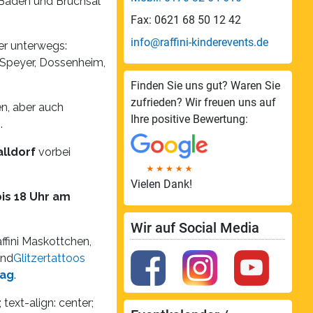
Baden und Bruchsal
Fax: 0621 68 50 12 42
info@raffini-kinderevents.de
er unterwegs:
 Speyer, Dossenheim,
Finden Sie uns gut? Waren Sie
zufrieden? Wir freuen uns auf
n, aber auch
Ihre positive Bewertung:
.
lldorf
vorbei
Vielen Dank!
bis 18 Uhr am
Wir auf Social Media
ffini Maskottchen,
nd
Glitzertattoos
tag
.
 text-align: center;