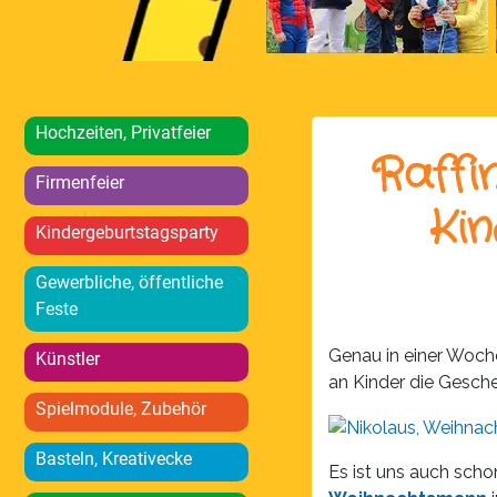
Hochzeiten, Privatfeier
Raffi
Firmenfeier
Kin
Kindergeburtstagsparty
Gewerbliche, öffentliche
Feste
Genau in einer Woche
Künstler
an Kinder die Gesch
Spielmodule, Zubehör
Basteln, Kreativecke
Es ist uns auch sch