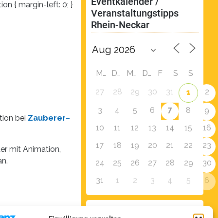
Eventkalender / 
on { margin-left: 0; }
Veranstaltungstipps 
Rhein-Neckar
M
D
M
D
F
S
S
27
28
29
30
31
2
1
7
3
4
5
6
8
9
tion bei
Zauberer
–
10
11
12
13
14
15
16
17
18
19
20
21
22
23
er mit Animation,
an.
24
25
26
27
28
29
30
31
1
2
3
4
5
6
Zur Eventübersicht