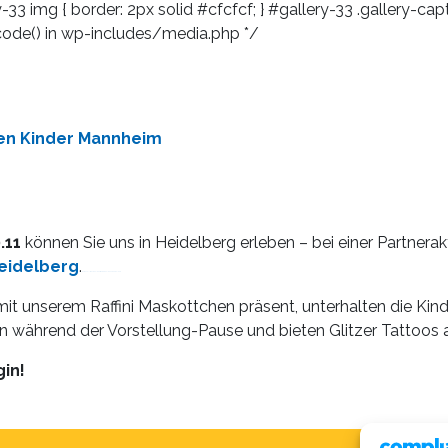
-33 img { border: 2px solid #cfcfcf; } #gallery-33 .gallery-capti
tcode() in wp-includes/media.php */
.11
können Sie uns in Heidelberg erleben – bei einer Partnerak
Heidelberg
.
Watch Full Movie Online Streaming Online and Download
mit unserem Raffini Maskottchen präsent, unterhalten die Kind
 während der Vorstellung-Pause und bieten Glitzer Tattoos 
in!