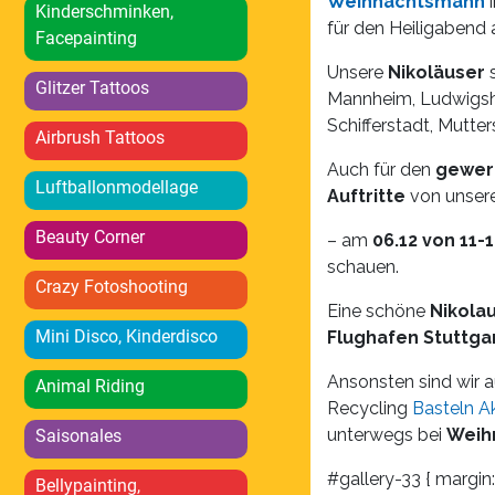
Weihnachtsmann
i
Kinderschminken,
für den Heiligabend
Facepainting
Unsere
Nikoläuser
s
Glitzer Tattoos
Mannheim, Ludwigsha
Schifferstadt, Mutter
Airbrush Tattoos
Auch für den
gewer
Luftballonmodellage
Auftritte
von unsere
Beauty Corner
– am
06.12 von 11-
schauen.
Crazy Fotoshooting
Eine schöne
Nikolau
Mini Disco, Kinderdisco
Flughafen Stuttga
Ansonsten sind wir 
Animal Riding
Recycling
Basteln A
unterwegs bei
Weih
Saisonales
#gallery-33 { margin: 
Bellypainting,