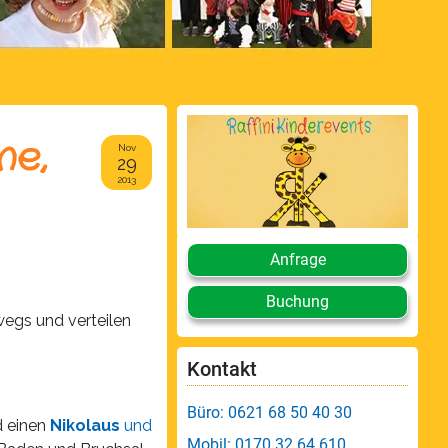
ne,
Nov
29
2013
Anfrage
Buchung
wegs und verteilen
Kontakt
Büro: 0621 68 50 40 30
d einen
Nikolaus
und
Mobil: 0170 32 64 610