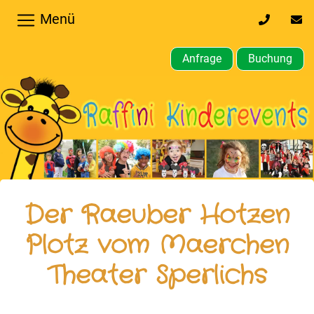
Menü
0170
inf
32
kin
64
Anfrage
Buchung
610
Home
Hochzeiten,
Privatfeier
Firmenfeier
Kindergeburtstagsparty
Der Raeuber Hotzen
Gewerbliche,
Plotz vom Maerchen
öffentliche
Theater Sperlichs
Feste
Weitere