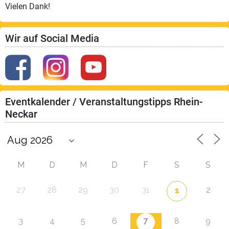
Vielen Dank!
Wir auf Social Media
Eventkalender / Veranstaltungstipps Rhein-
Neckar
M
D
M
D
F
S
S
27
28
29
30
31
2
1
7
3
4
5
6
8
9