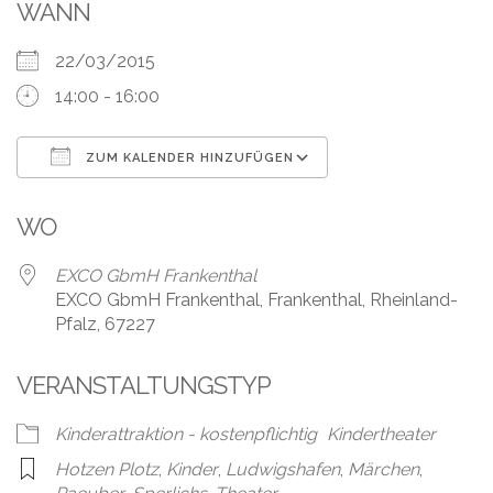
Leistungen
WANN
Über
22/03/2015
uns
14:00 - 16:00
Fotos,
Events
ZUM KALENDER HINZUFÜGEN
ICS herunterladen
Google Kalender
Videos
WO
Referenzen
EXCO GbmH Frankenthal
EXCO GbmH Frankenthal, Frankenthal, Rheinland-
Blog
Pfalz, 67227
Jobs
VERANSTALTUNGSTYP
Partner/Links
Kinderattraktion - kostenpflichtig
Kindertheater
Hotzen Plotz
,
Kinder
,
Ludwigshafen
,
Märchen
,