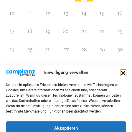
10
11
12
13
14
15
16
17
18
19
20
21
22
23
24
25
26
27
28
29
30
31
1
2
3
4
5
6
Einwilligung verwalten
Um dir ein optimales Erlebnis zu bieten, verwenden wir Technologien wie
Zur Eventübersicht
Cookies, um Geräteinformationen zu speichern und/oder darauf
zuzugreifen. Wenn du diesen Technologien zustimmst, können wir Daten
wie das Surfverhalten oder eindeutige IDs auf dieser Website verarbeiten.
Wenn du deine Einwillligung nicht erteilst oder zurückziehst, können
bestimmte Merkmale und Funktionen beeinträchtigt werden.
© 2026 Raffini Kinderevents
Akzeptieren