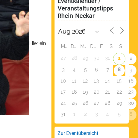
Eventkalender / 
Veranstaltungstipps 
Rhein-Neckar
Hier ein
M
D
M
D
F
S
S
27
28
29
30
31
2
1
8
3
4
5
6
7
9
10
11
12
13
14
15
16
17
18
19
20
21
22
23
24
25
26
27
28
29
30
31
1
2
3
4
5
6
Zur Eventübersicht