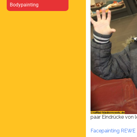
Bodypainting
paar Eindrücke von l
Facepainting REWE K