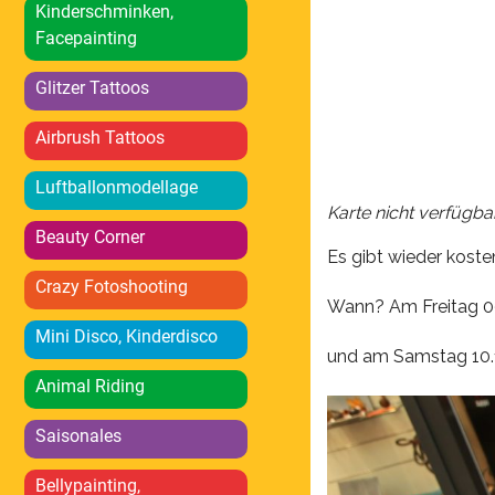
ICS herunterlad
Kinderschminken,
Facepainting
Glitzer Tattoos
Airbrush Tattoos
Luftballonmodellage
Karte nicht verfügba
Beauty Corner
Es gibt wieder kost
Crazy Fotoshooting
Wann? Am Freitag 09
Mini Disco, Kinderdisco
und am Samstag 10.1
Animal Riding
Saisonales
Bellypainting,