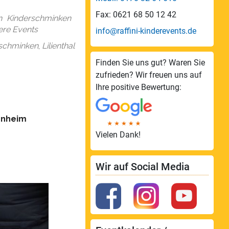
endar
Office 365
Fax: 0621 68 50 12 42
n
Kinderschminken
sere Events
info@raffini-kinderevents.de
schminken
,
Lilienthal
Finden Sie uns gut? Waren Sie
zufrieden? Wir freuen uns auf
Ihre positive Bewertung:
nnheim
Vielen Dank!
Wir auf Social Media