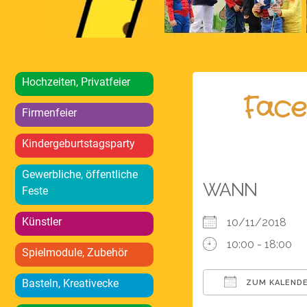
Hochzeiten, Privatfeier
Facep
Firmenfeier
Kindergeburtstagsparty
Gewerbliche, öffentliche
WANN
Feste
Künstler
10/11/2018
10:00 - 18:00
Spielmodule, Zubehör
Basteln, Kreativecke
ZUM KALENDE