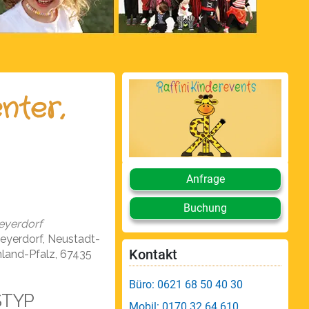
enter,
Anfrage
Buchung
eyerdorf
eyerdorf, Neustadt-
Kontakt
land-Pfalz, 67435
Büro: 0621 68 50 40 30
STYP
Mobil: 0170 32 64 610