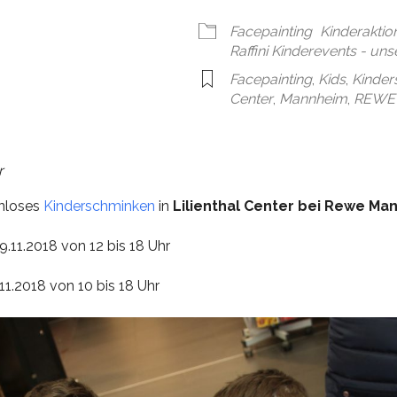
en
Google Kalender
iCal
Facepainting
Kinderaktio
Raffini Kinderevents - un
Facepainting
,
Kids
,
Kinder
Center
,
Mannheim
,
REWE
r
enloses
Kinderschminken
in
Lilienthal Center bei Rewe Ma
.11.2018 von 12 bis 18 Uhr
1.2018 von 10 bis 18 Uhr