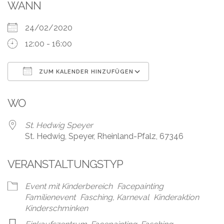
Leistungen
WANN
Über
24/02/2020
uns
12:00 - 16:00
Fotos,
Events
ZUM KALENDER HINZUFÜGEN
ICS herunterladen
Google Kalender
Videos
WO
Referenzen
St. Hedwig Speyer
St. Hedwig, Speyer, Rheinland-Pfalz, 67346
Blog
VERANSTALTUNGSTYP
Jobs
Event mit Kinderbereich
Facepainting
Partner/Links
Familienevent
Fasching, Karneval
Kinderaktion
Kinderschminken