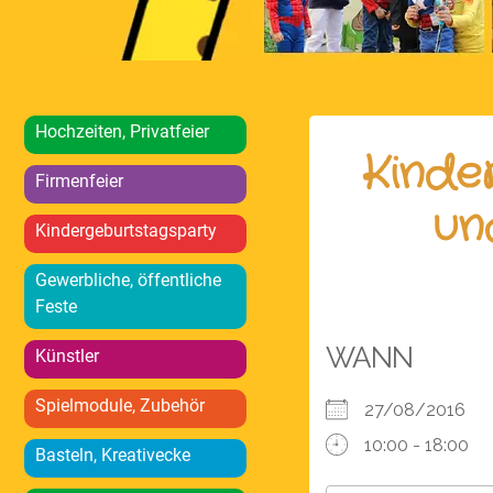
Hochzeiten, Privatfeier
Kinde
Firmenfeier
un
Kindergeburtstagsparty
Gewerbliche, öffentliche
Feste
WANN
Künstler
Spielmodule, Zubehör
27/08/2016
10:00 - 18:00
Basteln, Kreativecke