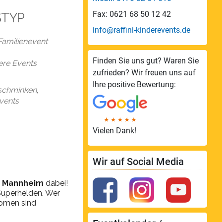
Fax: 0621 68 50 12 42
STYP
endar
Office 365
info@raffini-kinderevents.de
Familienevent
Finden Sie uns gut? Waren Sie
sere Events
zufrieden? Wir freuen uns auf
Ihre positive Bewertung:
schminken
,
events
Vielen Dank!
Wir auf Social Media
A Mannheim
dabei!
Superhelden. Wer
women sind