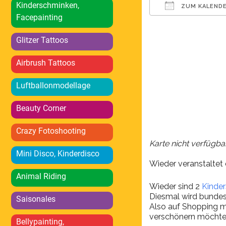
Kinderschminken,
ZUM KALENDE
Facepainting
ICS herunterlad
Glitzer Tattoos
Airbrush Tattoos
Luftballonmodellage
Beauty Corner
Crazy Fotoshooting
Karte nicht verfügba
Mini Disco, Kinderdisco
Wieder veranstalte
Animal Riding
Wieder sind 2
Kinde
Diesmal wird bundes
Saisonales
Also auf Shopping m
verschönern möchte, 
Bellypainting,