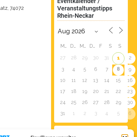
Eventkalender / 
Veranstaltungstipps 
atz, 74072
Rhein-Neckar
M
D
M
D
F
S
S
27
28
29
30
31
2
1
8
3
4
5
6
7
9
10
11
12
13
14
15
16
17
18
19
20
21
22
23
24
25
26
27
28
29
30
31
1
2
3
4
5
6
Zur Eventübersicht