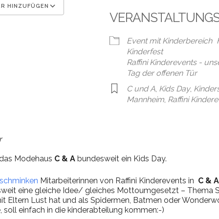
R HINZUFÜGEN
VERANSTALTUNG
en
Google Kalender
iCal
Event mit Kinderbereich
Kinderfest
Raffini Kinderevents - un
Tag der offenen Tür
C und A
,
Kids Day
,
Kinder
Mannheim
,
Raffini Kinder
r
t das Modehaus
C & A
bundesweit ein Kids Day.
rschminken
Mitarbeiterinnen von Raffini Kinderevents in
C & 
weit eine gleiche Idee/ gleiches Mottoumgesetzt – Thema 
it Eltern Lust hat und als Spidermen, Batmen oder Wonder
soll einfach in die kinderabteilung kommen:-)