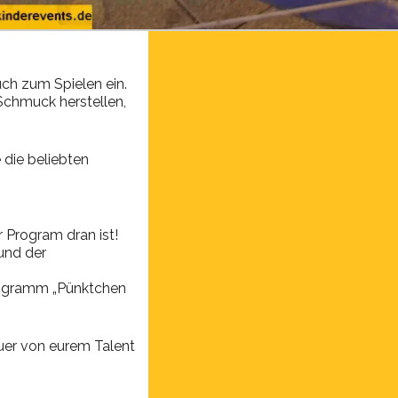
uch zum Spielen ein.
 Schmuck herstellen,
 die beliebten
 Program dran ist!
und der
rogramm „Pünktchen
auer von eurem Talent