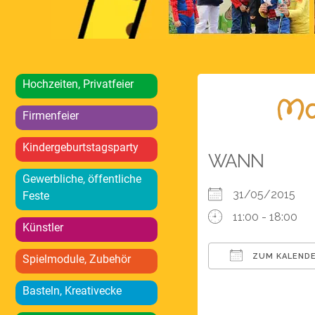
Hochzeiten, Privatfeier
Ma
Firmenfeier
Kindergeburtstagsparty
WANN
Gewerbliche, öffentliche
31/05/2015
Feste
11:00 - 18:00
Künstler
ZUM KALENDE
Spielmodule, Zubehör
ICS herunterlad
Basteln, Kreativecke