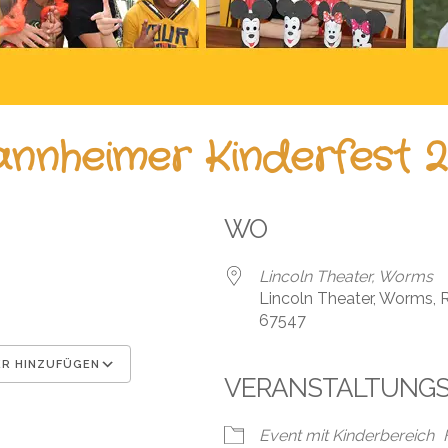
nnheimer Kinderfest 2
WO
Lincoln Theater, Worms
Lincoln Theater, Worms, R
67547
R HINZUFÜGEN
VERANSTALTUNG
en
Google Kalender
iCal
Event mit Kinderbereich