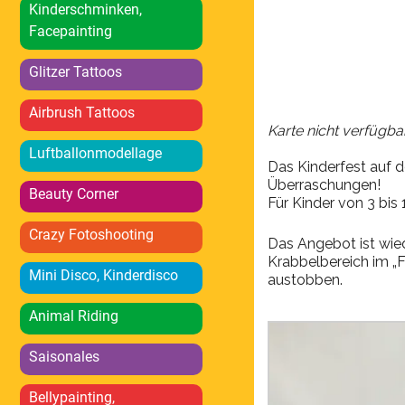
Kinderschminken,
Facepainting
Glitzer Tattoos
Airbrush Tattoos
Karte nicht verfügba
Luftballonmodellage
Das Kinderfest auf d
Überraschungen!
Beauty Corner
Für Kinder von 3 bis
Crazy Fotoshooting
Das Angebot ist wied
Krabbelbereich im „F
Mini Disco, Kinderdisco
austobben.
Animal Riding
Saisonales
Bellypainting,