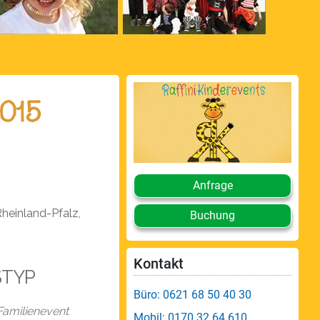
015
Anfrage
heinland-Pfalz,
Buchung
Kontakt
STYP
endar
Office 365
Büro: 0621 68 50 40 30
Familienevent
Mobil: 0170 32 64 610