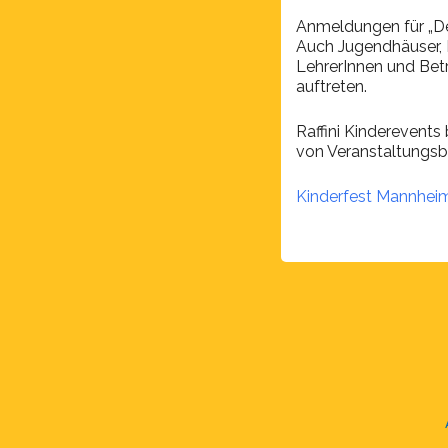
Anmeldungen für „De
Auch Jugendhäuser, K
LehrerInnen und Betr
auftreten.
Raffini Kinderevents
von Veranstaltungsb
Kinderfest Mannhei