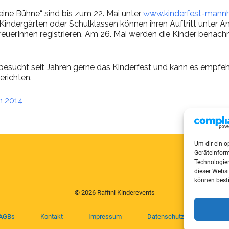
ine Bühne“ sind bis zum 22. Mai unter
www.kinderfest-mann
indergärten oder Schulklassen können ihren Auftritt unter An
euerInnen registrieren. Am 26. Mai werden die Kinder benachri
 besucht seit Jahren gerne das Kinderfest und kann es empfehle
erichten.
m 2014
Um dir ein o
Geräteinfor
Technologien
dieser Websi
können best
© 2026 Raffini Kinderevents
AGBs
Kontakt
Impressum
Datenschutz
Sitem