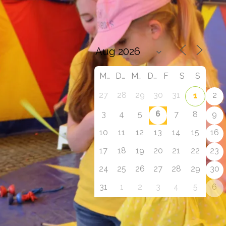
Eventkalender / 
Veranstaltungstipps 
Rhein-Neckar
M
D
M
D
F
S
S
27
28
29
30
31
2
1
6
3
4
5
7
8
9
10
11
12
13
14
15
16
17
18
19
20
21
22
23
24
25
26
27
28
29
30
31
1
2
3
4
5
6
Zur Eventübersicht