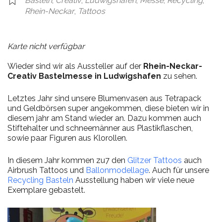
Basteln
,
Creativ
,
Ludwigshafen
,
Messe
,
Recycling
,
Rhein-Neckar
,
Tattoos
Karte nicht verfügbar
Wieder sind wir als Aussteller auf der
Rhein-Neckar-
Creativ Bastelmesse in Ludwigshafen
zu sehen.
Letztes Jahr sind unsere Blumenvasen aus Tetrapack
und Geldbörsen super angekommen, diese bieten wir in
diesem jahr am Stand wieder an. Dazu kommen auch
Stiftehalter und schneemänner aus Plastikflaschen,
sowie paar Figuren aus Klorollen.
In diesem Jahr kommen zu7 den
Glitzer Tattoos
auch
Airbrush Tattoos und
Ballonmodellage
. Auch für unsere
Recycling Basteln
Ausstellung haben wir viele neue
Exemplare gebastelt.