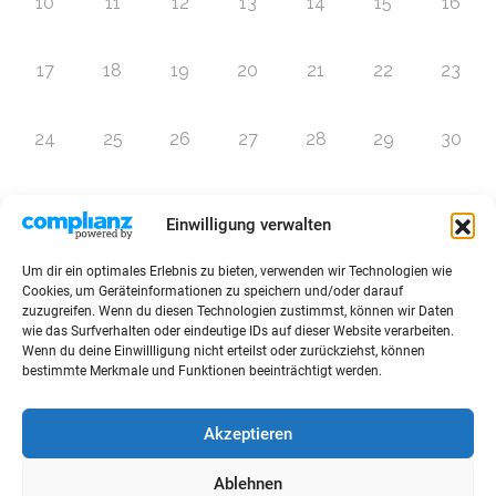
10
11
12
13
14
15
16
17
18
19
20
21
22
23
24
25
26
27
28
29
30
31
1
2
3
4
5
6
Einwilligung verwalten
Um dir ein optimales Erlebnis zu bieten, verwenden wir Technologien wie
Zur Eventübersicht
Cookies, um Geräteinformationen zu speichern und/oder darauf
zuzugreifen. Wenn du diesen Technologien zustimmst, können wir Daten
wie das Surfverhalten oder eindeutige IDs auf dieser Website verarbeiten.
Wenn du deine Einwillligung nicht erteilst oder zurückziehst, können
bestimmte Merkmale und Funktionen beeinträchtigt werden.
© 2026 Raffini Kinderevents
Akzeptieren
AGBs
Kontakt
Impressum
Datenschutz
Ablehnen
Sitemap