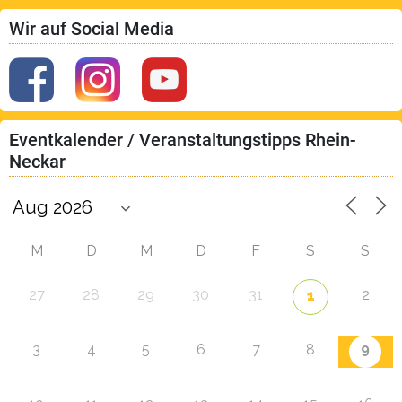
Wir auf Social Media
Eventkalender / Veranstaltungstipps Rhein-
Neckar
M
D
M
D
F
S
S
27
28
29
30
31
2
1
9
3
4
5
6
7
8