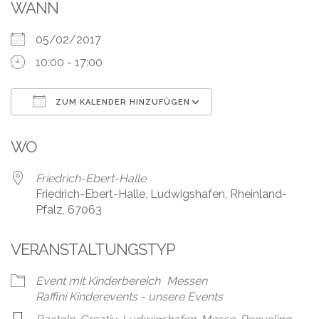
Leistungen
WANN
Über
05/02/2017
uns
10:00 - 17:00
Fotos,
Events
ZUM KALENDER HINZUFÜGEN
ICS herunterladen
Google Kalender
Videos
WO
Referenzen
Friedrich-Ebert-Halle
Friedrich-Ebert-Halle, Ludwigshafen, Rheinland-
Blog
Pfalz, 67063
Jobs
VERANSTALTUNGSTYP
Partner/Links
Event mit Kinderbereich
Messen
Raffini Kinderevents - unsere Events