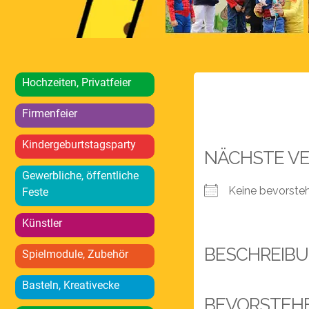
Hochzeiten, Privatfeier
Firmenfeier
Kindergeburtstagsparty
NÄCHSTE V
Gewerbliche, öffentliche
Keine bevorste
Feste
Künstler
BESCHREIB
Spielmodule, Zubehör
Basteln, Kreativecke
BEVORSTEH