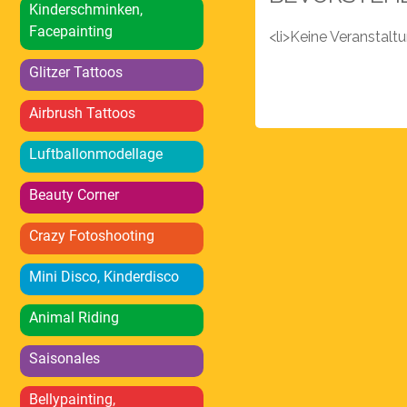
Kinderschminken,
Facepainting
<li>Keine Veranstal
Glitzer Tattoos
Airbrush Tattoos
Luftballonmodellage
Beauty Corner
Crazy Fotoshooting
Mini Disco, Kinderdisco
Animal Riding
Saisonales
Bellypainting,