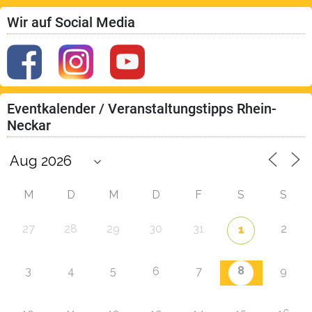
Wir auf Social Media
Eventkalender / Veranstaltungstipps Rhein-
Neckar
M
D
M
D
F
S
S
27
28
29
30
31
2
1
8
3
4
5
6
7
9