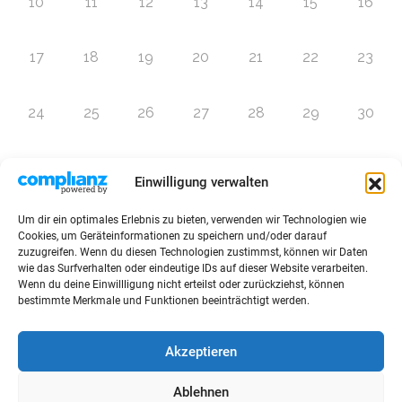
10
11
12
13
14
15
16
17
18
19
20
21
22
23
24
25
26
27
28
29
30
31
1
2
3
4
5
6
Einwilligung verwalten
Um dir ein optimales Erlebnis zu bieten, verwenden wir Technologien wie
Zur Eventübersicht
Cookies, um Geräteinformationen zu speichern und/oder darauf
zuzugreifen. Wenn du diesen Technologien zustimmst, können wir Daten
wie das Surfverhalten oder eindeutige IDs auf dieser Website verarbeiten.
Wenn du deine Einwillligung nicht erteilst oder zurückziehst, können
bestimmte Merkmale und Funktionen beeinträchtigt werden.
© 2026 Raffini Kinderevents
Akzeptieren
AGBs
Kontakt
Impressum
Datenschutz
Ablehnen
Sitemap