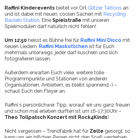
Raffini Kinderevents
bietet vor Ort
Glitzer Tattoos
an
und ist dabei mit neuen, coolen Sachen mit
Recycling
Basteln Station
. Eine
Spielstraße
mit unseren
Spielmodulen darf natürlich nicht fehlen!
Um 12:50
heisst es Bühne frei für
Raffini Mini Disco
mit
neuen Liedern.
Raffini Maskottchen
ist für Euch
mehrmals unterwegs, jeder darf kuscheln und sich
fotografieren lassen.
Außerdem erwarten Euch viele, weitere tolle
Programmpunkte und Stationen von anderen
Organisationen, Anbietern, es bleibt spannend:-) –
schaut Euch den Fleyer an.
Raffini`s persönlichwer Tipp, worauf wir uns ganz freuen
und schon mal erleben durften ist um 16-17:30Uhr –
Theo Tollpatsch Konzert mit Rock4Kinds
!
Nicht vergessen – Trendfabrik hat für
Zelte
gesorgt, so
kann uns ein bißchen Regen nicht den Spaß verderben.