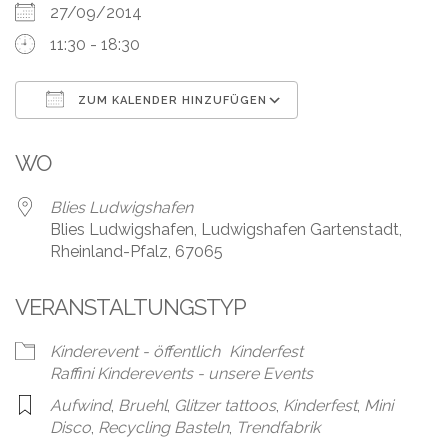
Leistungen
27/09/2014
11:30 - 18:30
Über
uns
ZUM KALENDER HINZUFÜGEN
Fotos,
ICS herunterladen
Google Kalender
Events
WO
Videos
Blies Ludwigshafen
Blies Ludwigshafen, Ludwigshafen Gartenstadt,
Referenzen
Rheinland-Pfalz, 67065
Blog
VERANSTALTUNGSTYP
Jobs
Kinderevent - öffentlich
Kinderfest
Raffini Kinderevents - unsere Events
Partner/Links
Aufwind
,
Bruehl
,
Glitzer tattoos
,
Kinderfest
,
Mini
Disco
,
Recycling Basteln
,
Trendfabrik