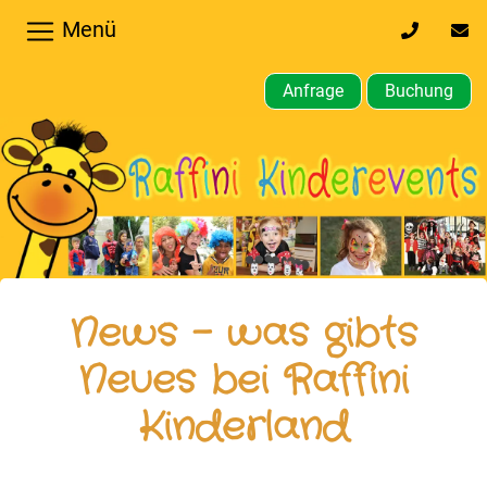
Menü
0170
inf
32
kin
64
Anfrage
Buchung
610
Home
Hochzeiten,
Privatfeier
Firmenfeier
Kindergeburtstagsparty
News - was gibts
Gewerbliche,
Neues bei Raffini
öffentliche
Kinderland
Feste
Weitere