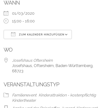
Leistungen
WANN
Über
01/03/2020
uns
15:00 - 16:00
Fotos,
Events
ZUM KALENDER HINZUFÜGEN
ICS herunterladen
Google Kalender
Videos
WO
Referenzen
Josefshaus Oftersheim
Josefshaus, Oftersheim, Baden-Württemberg,
Blog
68723
Jobs
VERANSTALTUNGSTYP
Partner/Links
Familienevent
Kinderattraktion - kostenpflichtig
Kindertheater