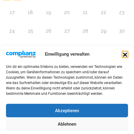
17
18
19
20
21
22
23
24
25
26
27
28
29
30
31
1
2
3
4
5
6
Einwilligung verwalten
Um dir ein optimales Erlebnis zu bieten, verwenden wir Technologien wie
Zur Eventübersicht
Cookies, um Geräteinformationen zu speichern und/oder darauf
zuzugreifen. Wenn du diesen Technologien zustimmst, können wir Daten
wie das Surfverhalten oder eindeutige IDs auf dieser Website verarbeiten.
Wenn du deine Einwillligung nicht erteilst oder zurückziehst, können
bestimmte Merkmale und Funktionen beeinträchtigt werden.
© 2026 Raffini Kinderevents
Akzeptieren
AGBs
Kontakt
Impressum
Datenschutz
Ablehnen
Sitemap