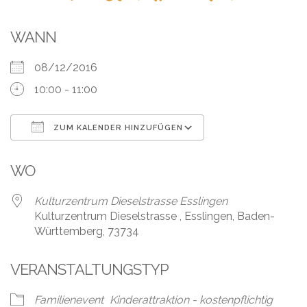
Leistungen
Über
WANN
uns
08/12/2016
Fotos,
10:00 - 11:00
Events
ZUM KALENDER HINZUFÜGEN
Videos
ICS herunterladen
Google Kalender
Referenzen
WO
Blog
Kulturzentrum Dieselstrasse Esslingen
Kulturzentrum Dieselstrasse , Esslingen, Baden-
Württemberg, 73734
Jobs
VERANSTALTUNGSTYP
Partner/Links
Familienevent
Kinderattraktion - kostenpflichtig