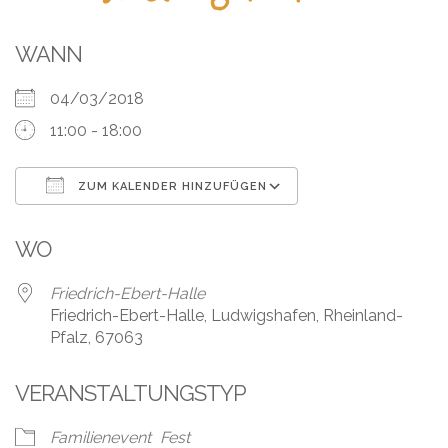
Leistungen
Über
WANN
uns
04/03/2018
Fotos,
11:00 - 18:00
Events
ZUM KALENDER HINZUFÜGEN
Videos
ICS herunterladen
Google Kalender
Referenzen
WO
Blog
Friedrich-Ebert-Halle
Friedrich-Ebert-Halle, Ludwigshafen, Rheinland-
Pfalz, 67063
Jobs
VERANSTALTUNGSTYP
Partner/Links
Familienevent
Fest