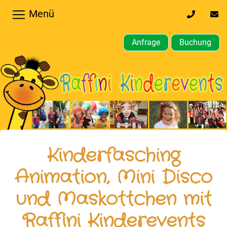
Menü
0170
inf
32
kin
64
Anfrage
Buchung
610
Home
Hochzeiten,
Privatfeier
Firmenfeier
Kindergeburtstagsparty
Kinderfasching
Gewerbliche,
Animation, Mini Disco
öffentliche
und Maskottchen mit
Feste
Raffini Kinderevents
Weitere