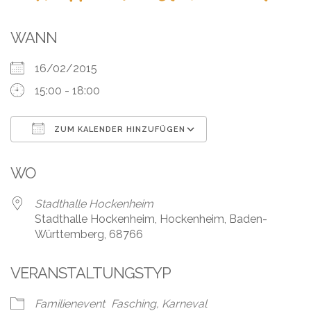
Leistungen
Über
WANN
uns
16/02/2015
Fotos,
15:00 - 18:00
Events
ZUM KALENDER HINZUFÜGEN
Videos
ICS herunterladen
Google Kalender
Referenzen
WO
Blog
Stadthalle Hockenheim
Stadthalle Hockenheim, Hockenheim, Baden-
Württemberg, 68766
Jobs
VERANSTALTUNGSTYP
Partner/Links
Familienevent
Fasching, Karneval