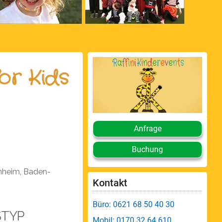
or Kids
Anfrage
Buchung
nheim, Baden-
Kontakt
Büro: 0621 68 50 40 30
STYP
Mobil: 0170 32 64 610