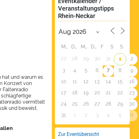
Eventkalender / 
Veranstaltungstipps 
Rhein-Neckar
M
D
M
D
F
S
S
27
28
29
30
31
2
1
7
3
4
5
6
8
9
ch hat und warum es
10
11
12
13
14
15
16
im Konzert von
 Faltenradio
17
18
19
20
21
22
23
 schlagfertige
tenradio vermittelt
24
25
26
27
28
29
30
sik und beweist,
31
1
2
3
4
5
6
 allen
Zur Eventübersicht