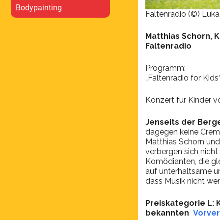
Bodypainting
Faltenradio (©) Luk
Matthias Schorn, K
Faltenradio
Programm:
„Faltenradio for Kids
Konzert für Kinder v
Jenseits der Berg
dagegen keine Creme
Matthias Schorn und
verbergen sich nicht
Komödianten, die gl
auf unterhaltsame un
dass Musik nicht weni
Preiskategorie L: 
bekannten
Vorver