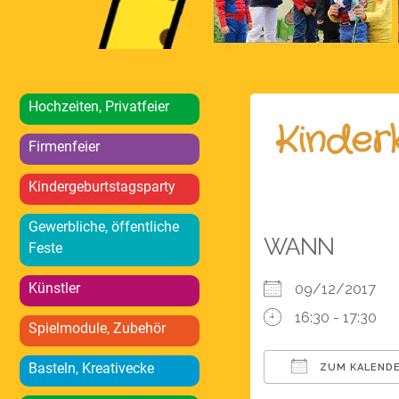
Hochzeiten, Privatfeier
Kinder
Firmenfeier
Kindergeburtstagsparty
Gewerbliche, öffentliche
WANN
Feste
Künstler
09/12/2017
16:30 - 17:30
Spielmodule, Zubehör
Basteln, Kreativecke
ZUM KALENDE