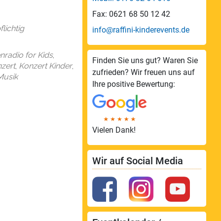
endar
Office 365
Fax: 0621 68 50 12 42
lichtig
info@raffini-kinderevents.de
enradio for Kids
,
Finden Sie uns gut? Waren Sie
zert
,
Konzert Kinder
,
zufrieden? Wir freuen uns auf
Musik
Ihre positive Bewertung:
Vielen Dank!
Wir auf Social Media