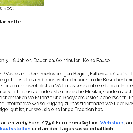
as Beck
larinette
“
on 5 – 8 Jahren. Dauer: ca. 60 Minuten. Keine Pause.
e.
Was es mit dem merkwürdigen Begriff „Faltenradio“ auf si
 gibt, das alles und noch viel mehr können die Besucher be
 seinem ungewöhnlichen Weltmusikensemble erfahren. Hinter
 nur vier herausragende österreichische Musiker, sondern auch
eichermaßen Volkstänze und Bodypercussion beherrschen. Fal
d informative Weise Zugang zur faszinierenden Welt der Klas
ger gut ist, nur weil sie eine lange Tradition hat.
Karten zu 15 Euro / 7,50 Euro ermäßigt im
Webshop
, an
kaufsstellen
und an der Tageskasse erhältlich.