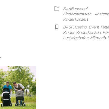
en
Google Kalender
iCal
Familienevent
Kinderattraktion - kostenpf
Kinderkonzert
BASF
,
Casino
,
Event
,
Falt
Kinder
,
Kinderkonzert
,
Kon
Ludwigshafen
,
Mitmach
,
r