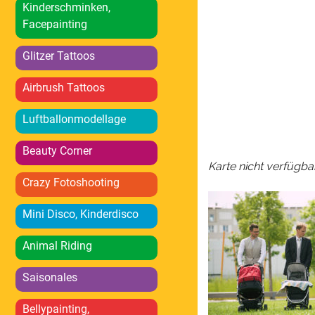
ICS herunterlad
Kinderschminken,
Facepainting
Glitzer Tattoos
Airbrush Tattoos
Luftballonmodellage
Beauty Corner
Karte nicht verfügba
Crazy Fotoshooting
Mini Disco, Kinderdisco
Animal Riding
Saisonales
Bellypainting,