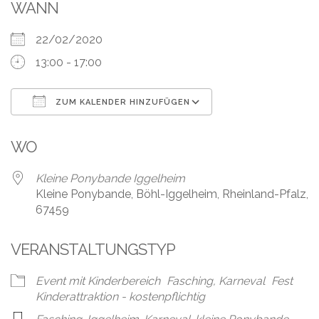
Leistungen
WANN
Über
22/02/2020
uns
13:00 - 17:00
Fotos,
Events
ZUM KALENDER HINZUFÜGEN
ICS herunterladen
Google Kalender
Videos
WO
Referenzen
Kleine Ponybande Iggelheim
Kleine Ponybande, Böhl-Iggelheim, Rheinland-Pfalz,
Blog
67459
Jobs
VERANSTALTUNGSTYP
Partner/Links
Event mit Kinderbereich
Fasching, Karneval
Fest
Kinderattraktion - kostenpflichtig