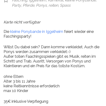
Fasching
,
Iggelheim
,
Karneval
,
kleine Ponybande
,
Party
,
Pferde
,
Ponys
,
reiten
,
Spass
Karte nicht verfügbar
Die
kleine Ponybande in Iggelheim
feiert wieder eine
Faschingsparty!
Willst Du dabei sein? Dann komme verkleidet. Auch die
Ponys werden zusammen verkleidet:-)
Außer tollen Faachingsspielen gibt es Musik, reiten im
Schritt und Trab, Ausritt, Versorgen von Ponys und
Kleintieren und ein Preis für das tollste Kostüm.
ohne Eltern
Alter 3 bis 11 Jahre
keine Reitkenntnisse erforderlich
max 10 Kinder
35€ inklusive Verpflegung