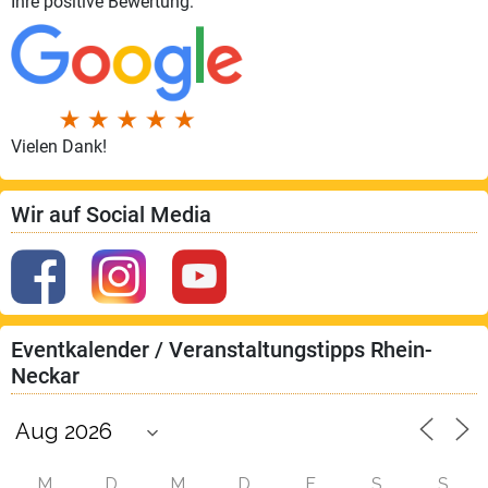
Ihre positive Bewertung:
Vielen Dank!
Wir auf Social Media
Eventkalender / Veranstaltungstipps Rhein-
Neckar
M
D
M
D
F
S
S