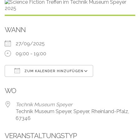
Leistungen
Über
uns
WANN
Fotos,
27/09/2025
Events
09:00 - 19:00
Videos
ZUM KALENDER HINZUFÜGEN
Referenzen
ICS herunterladen
Google Kalender
WO
Blog
Technik Museum Speyer
Jobs
Technik Museum Speyer, Speyer, Rheinland-Pfalz,
67346
Partner/Links
VERANSTALTUNGSTYP