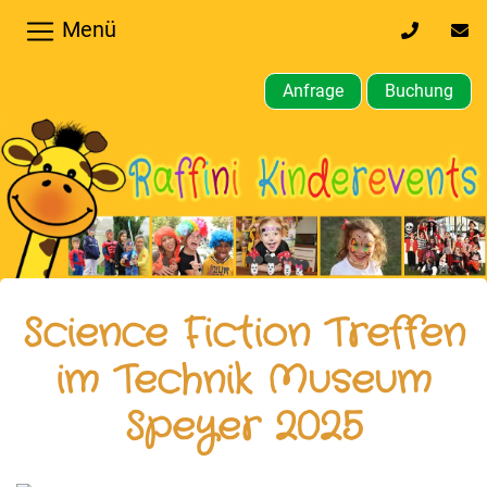
Menü
0170
inf
32
kin
64
Anfrage
Buchung
610
Home
Hochzeiten,
Privatfeier
Firmenfeier
Kindergeburtstagsparty
Science Fiction Treffen
Gewerbliche,
im Technik Museum
öffentliche
Speyer 2025
Feste
Weitere