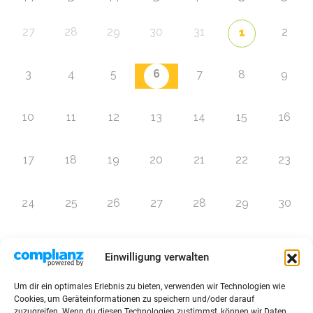
27
28
29
30
31
2
1
6
3
4
5
7
8
9
10
11
12
13
14
15
16
17
18
19
20
21
22
23
24
25
26
27
28
29
30
31
1
2
3
4
5
6
Einwilligung verwalten
Um dir ein optimales Erlebnis zu bieten, verwenden wir Technologien wie
Zur Eventübersicht
Cookies, um Geräteinformationen zu speichern und/oder darauf
zuzugreifen. Wenn du diesen Technologien zustimmst, können wir Daten