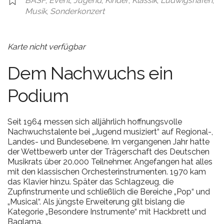
BASF
,
Event
,
Jugend
,
Kinder
,
Klassik
,
Ludwigshafen
,
Musik
,
Sonderkonzert
Karte nicht verfügbar
Dem Nachwuchs ein
Podium
Seit 1964 messen sich alljährlich hoffnungsvolle
Nachwuchstalente bei „Jugend musiziert“ auf Regional-,
Landes- und Bundesebene. Im vergangenen Jahr hatte
der Wettbewerb unter der Trägerschaft des Deutschen
Musikrats über 20.000 Teilnehmer. Angefangen hat alles
mit den klassischen Orchesterinstrumenten. 1970 kam
das Klavier hinzu. Später das Schlagzeug, die
Zupfinstrumente und schließlich die Bereiche „Pop“ und
„Musical“. Als jüngste Erweiterung gilt bislang die
Kategorie „Besondere Instrumente“ mit Hackbrett und
Baglama.