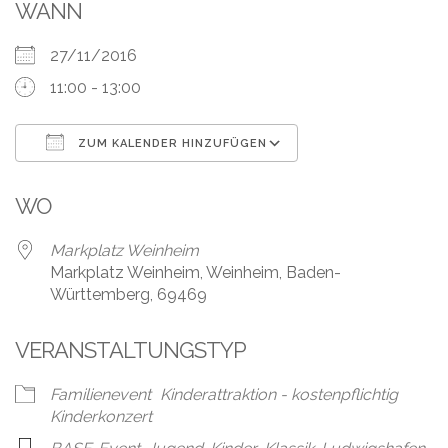
Leistungen
WANN
Über
27/11/2016
uns
11:00 - 13:00
Fotos,
Events
ZUM KALENDER HINZUFÜGEN
ICS herunterladen
Google Kalender
Videos
WO
Referenzen
Markplatz Weinheim
Markplatz Weinheim, Weinheim, Baden-
Blog
Württemberg, 69469
Jobs
VERANSTALTUNGSTYP
Partner/Links
Familienevent
Kinderattraktion - kostenpflichtig
Kinderkonzert