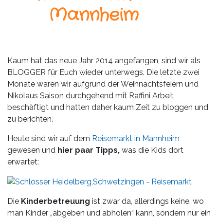
Leistungen
Mannheim
Über
uns
Fotos,
Kaum hat das neue Jahr 2014 angefangen, sind wir als
Events
BLOGGER für Euch wieder unterwegs. Die letzte zwei
Monate waren wir aufgrund der Weihnachtsfeiern und
Videos
Nikolaus Saison durchgehend mit Raffini Arbeit
beschäftigt und hatten daher kaum Zeit zu bloggen und
Referenzen
zu berichten.
Heute sind wir auf dem
Reisemarkt in Mannheim
Blog
gewesen und
hier paar Tipps,
was die Kids dort
erwartet:
Jobs
Partner/Links
Die
Kinderbetreuung
ist zwar da, allerdings keine, wo
man Kinder „abgeben und abholen“ kann, sondern nur ein