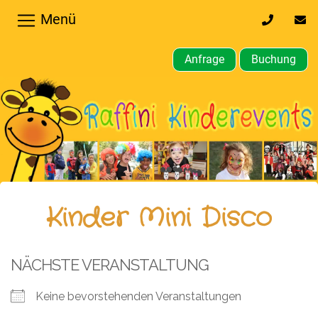
Menü
0170
inf
32
kin
64
Anfrage
Buchung
610
Home
Hochzeiten,
Privatfeier
Firmenfeier
Kindergeburtstagsparty
Kinder Mini Disco
Gewerbliche,
öffentliche
NÄCHSTE VERANSTALTUNG
Feste
Keine bevorstehenden Veranstaltungen
Weitere