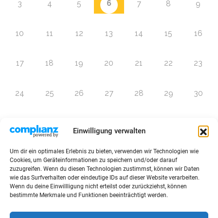
6
3
4
5
7
8
9
10
11
12
13
14
15
16
17
18
19
20
21
22
23
24
25
26
27
28
29
30
31
1
2
3
4
5
6
Einwilligung verwalten
Um dir ein optimales Erlebnis zu bieten, verwenden wir Technologien wie
Zur Eventübersicht
Cookies, um Geräteinformationen zu speichern und/oder darauf
zuzugreifen. Wenn du diesen Technologien zustimmst, können wir Daten
wie das Surfverhalten oder eindeutige IDs auf dieser Website verarbeiten.
Wenn du deine Einwillligung nicht erteilst oder zurückziehst, können
bestimmte Merkmale und Funktionen beeinträchtigt werden.
© 2026 Raffini Kinderevents