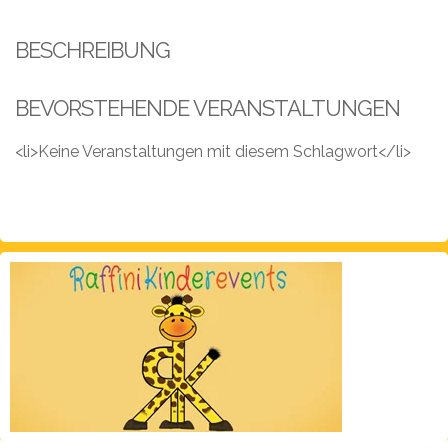
Leistungen
BESCHREIBUNG
Über
uns
BEVORSTEHENDE VERANSTALTUNGEN
Fotos,
Events
<li>Keine Veranstaltungen mit diesem Schlagwort</li>
Videos
Referenzen
Blog
Jobs
Partner/Links