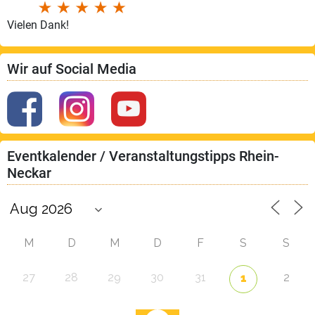
Vielen Dank!
Wir auf Social Media
Eventkalender / Veranstaltungstipps Rhein-
Neckar
M
D
M
D
F
S
S
27
28
29
30
31
2
1