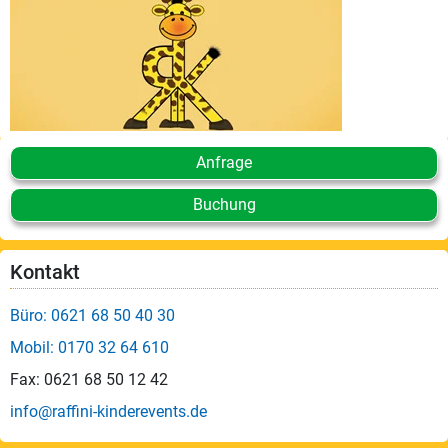
Leistungen
Über
uns
Fotos,
Events
Anfrage
Videos
Buchung
Referenzen
Kontakt
Blog
Büro: 0621 68 50 40 30
Jobs
Mobil: 0170 32 64 610
Fax: 0621 68 50 12 42
Partner/Links
info@raffini-kinderevents.de