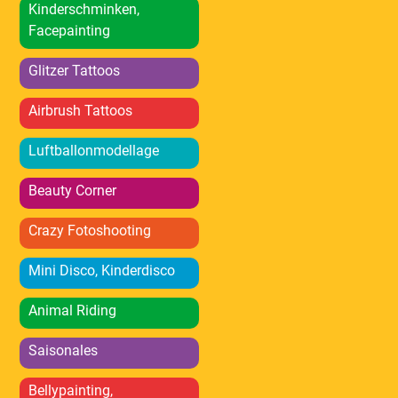
Kinderschminken,
Facepainting
Glitzer Tattoos
Airbrush Tattoos
Luftballonmodellage
Beauty Corner
Crazy Fotoshooting
Mini Disco, Kinderdisco
Animal Riding
Saisonales
Bellypainting,