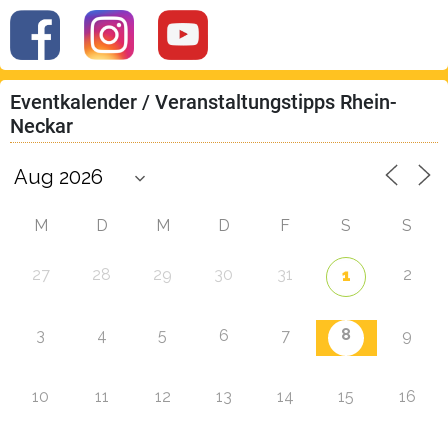
Eventkalender / Veranstaltungstipps Rhein-
Neckar
M
D
M
D
F
S
S
27
28
29
30
31
2
1
8
3
4
5
6
7
9
10
11
12
13
14
15
16