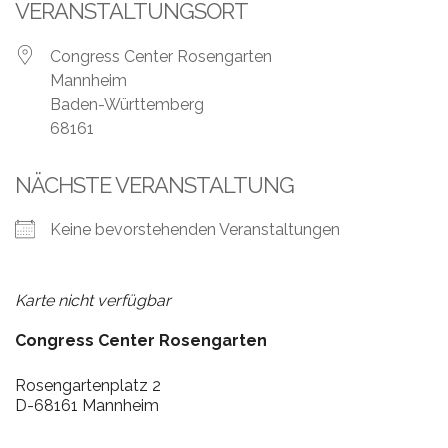
Leistungen
VERANSTALTUNGSORT
Über
Congress Center Rosengarten
uns
Mannheim
Baden-Württemberg
Fotos,
68161
Events
NÄCHSTE VERANSTALTUNG
Videos
Keine bevorstehenden Veranstaltungen
Referenzen
Blog
Karte nicht verfügbar
Jobs
Congress Center Rosengarten
Rosengartenplatz 2
Partner/Links
D-68161 Mannheim