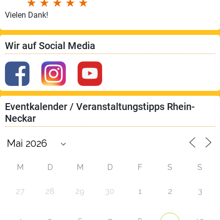
Vielen Dank!
Wir auf Social Media
Eventkalender / Veranstaltungstipps Rhein-
Neckar
M
D
M
D
F
S
S
27
28
29
30
1
2
3