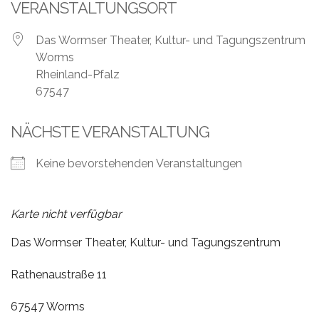
Leistungen
VERANSTALTUNGSORT
Über
Das Wormser Theater, Kultur- und Tagungszentrum
uns
Worms
Rheinland-Pfalz
Fotos,
67547
Events
NÄCHSTE VERANSTALTUNG
Videos
Keine bevorstehenden Veranstaltungen
Referenzen
Blog
Karte nicht verfügbar
Jobs
Das Wormser Theater, Kultur- und Tagungszentrum
Rathenaustraße 11
Partner/Links
67547 Worms