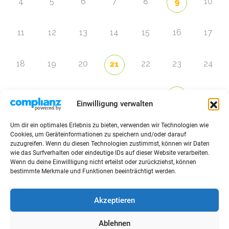
4
5
6
7
8
10
9
11
12
13
14
15
16
17
18
19
20
22
23
24
21
25
26
27
28
29
31
30
Einwilligung verwalten
Um dir ein optimales Erlebnis zu bieten, verwenden wir Technologien wie
Zur Eventübersicht
Cookies, um Geräteinformationen zu speichern und/oder darauf
zuzugreifen. Wenn du diesen Technologien zustimmst, können wir Daten
wie das Surfverhalten oder eindeutige IDs auf dieser Website verarbeiten.
Wenn du deine Einwillligung nicht erteilst oder zurückziehst, können
bestimmte Merkmale und Funktionen beeinträchtigt werden.
© 2026 Raffini Kinderevents
Akzeptieren
AGBs
Kontakt
Impressum
Datenschutz
Ablehnen
Sitemap