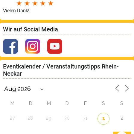
Vielen Dank!
Wir auf Social Media
Eventkalender / Veranstaltungstipps Rhein-
Neckar
M
D
M
D
F
S
S
27
28
29
30
31
2
1