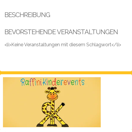
Leistungen
BESCHREIBUNG
Über
uns
BEVORSTEHENDE VERANSTALTUNGEN
Fotos,
Events
<li>Keine Veranstaltungen mit diesem Schlagwort</li>
Videos
Referenzen
Blog
Jobs
Partner/Links