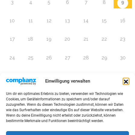
9
3
4
5
6
7
8
10
11
12
13
14
15
16
17
18
19
20
21
22
23
24
25
26
27
28
29
30
31
1
2
3
4
5
6
Einwilligung verwalten
Um dir ein optimales Erlebnis zu bieten, verwenden wir Technologien wie
Zur Eventübersicht
Cookies, um Geräteinformationen zu speichern und/oder darauf
zuzugreifen. Wenn du diesen Technologien zustimmst, können wir Daten
wie das Surfverhalten oder eindeutige IDs auf dieser Website verarbeiten.
Wenn du deine Einwillligung nicht erteilst oder zurückziehst, können
bestimmte Merkmale und Funktionen beeinträchtigt werden.
© 2026 Raffini Kinderevents