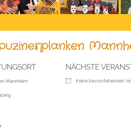
puzinerplanken Mannh
TUNGSORT
NÄCHSTE VERANS
Keine bevorstehenden Ve
ken Mannheim
mberg
r