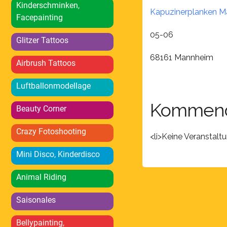
Kinderschminken,
Kapuzinerplanken 
Facepainting
05-06
Glitzer Tattoos
68161 Mannheim
Airbrush Tattoos
Luftballonmodellage
Kommend
Beauty Corner
Crazy Fotoshooting
<li>Keine Veranstalt
Mini Disco, Kinderdisco
Animal Riding
Saisonales
Bellypainting,