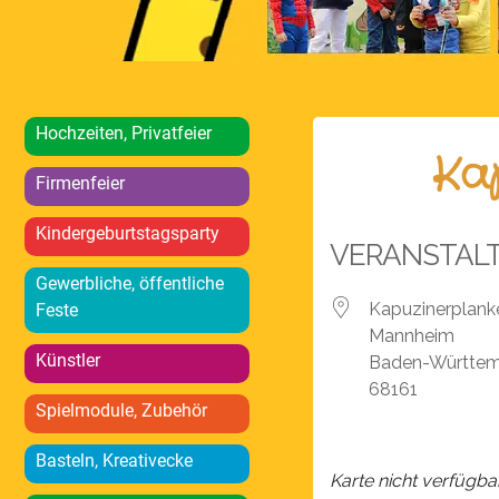
Hochzeiten, Privatfeier
Ka
Firmenfeier
Kindergeburtstagsparty
VERANSTAL
Gewerbliche, öffentliche
Kapuzinerplan
Feste
Mannheim
Künstler
Baden-Württe
68161
Spielmodule, Zubehör
Basteln, Kreativecke
Karte nicht verfügba