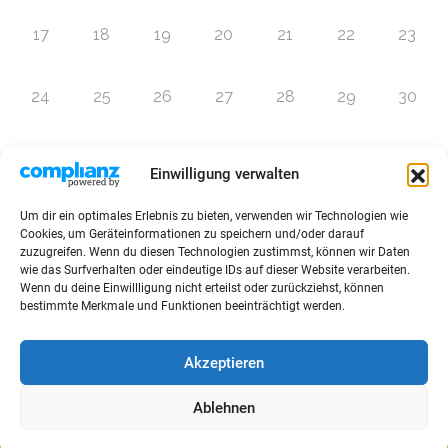
17
18
19
20
21
22
23
24
25
26
27
28
29
30
31
1
2
3
4
5
6
Einwilligung verwalten
Um dir ein optimales Erlebnis zu bieten, verwenden wir Technologien wie
Zur Eventübersicht
Cookies, um Geräteinformationen zu speichern und/oder darauf
zuzugreifen. Wenn du diesen Technologien zustimmst, können wir Daten
wie das Surfverhalten oder eindeutige IDs auf dieser Website verarbeiten.
Wenn du deine Einwillligung nicht erteilst oder zurückziehst, können
bestimmte Merkmale und Funktionen beeinträchtigt werden.
© 2026 Raffini Kinderevents
Akzeptieren
AGBs
Kontakt
Impressum
Datenschutz
Ablehnen
Sitemap