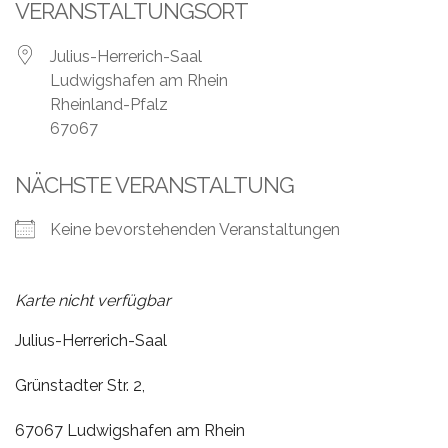
Leistungen
VERANSTALTUNGSORT
Über
Julius-Herrerich-Saal
uns
Ludwigshafen am Rhein
Rheinland-Pfalz
Fotos,
67067
Events
NÄCHSTE VERANSTALTUNG
Videos
Keine bevorstehenden Veranstaltungen
Referenzen
Blog
Karte nicht verfügbar
Jobs
Julius-Herrerich-Saal
Grünstadter Str. 2,
Partner/Links
67067 Ludwigshafen am Rhein