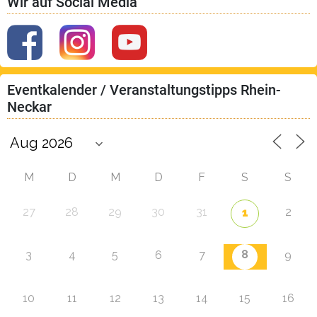
Wir auf Social Media
Eventkalender / Veranstaltungstipps Rhein-
Neckar
M
D
M
D
F
S
S
27
28
29
30
31
2
1
8
3
4
5
6
7
9
10
11
12
13
14
15
16