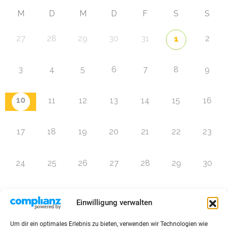
M
D
M
D
F
S
S
27
28
29
30
31
2
1
3
4
5
6
7
8
9
10
11
12
13
14
15
16
17
18
19
20
21
22
23
24
25
26
27
28
29
30
31
1
2
3
4
5
6
Einwilligung verwalten
Um dir ein optimales Erlebnis zu bieten, verwenden wir Technologien wie