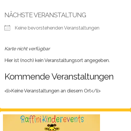
Leistungen
NÄCHSTE VERANSTALTUNG
Über
uns
Keine bevorstehenden Veranstaltungen
Fotos,
Events
Karte nicht verfügbar
Videos
Hier ist (noch) kein Veranstaltungsort angegeben.
Referenzen
Kommende Veranstaltungen
Blog
<li>Keine Veranstaltungen an diesem Ort</li>
Jobs
Partner/Links