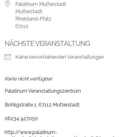
Leistungen
Palatinum Mutterstadt
Mutterstadt
Über
Rheinland-Pfalz
uns
67112
Fotos,
NÄCHSTE VERANSTALTUNG
Events
Keine bevorstehenden Veranstaltungen
Videos
Referenzen
Karte nicht verfügbar
Blog
Palatinum Veranstaltungszentrum
Jobs
Bohligstraße 1, 67112 Mutterstadt
06234 927050
Partner/Links
http://www.palatinum-