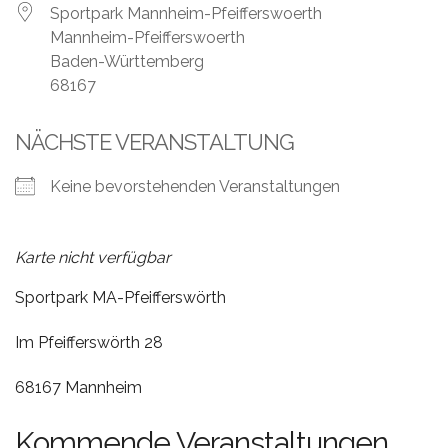
Leistungen
Sportpark Mannheim-Pfeifferswoerth
Mannheim-Pfeifferswoerth
Über
Baden-Württemberg
uns
68167
Fotos,
NÄCHSTE VERANSTALTUNG
Events
Keine bevorstehenden Veranstaltungen
Videos
Referenzen
Karte nicht verfügbar
Blog
Sportpark MA-Pfeifferswörth
Jobs
Im Pfeifferswörth 28
68167 Mannheim
Partner/Links
Kommende Veranstaltungen