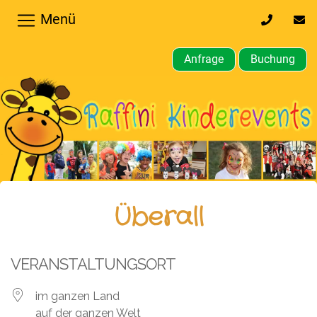
Menü
0170
inf
32
kin
64
Anfrage
Buchung
610
Home
Hochzeiten,
Privatfeier
Firmenfeier
Kindergeburtstagsparty
Überall
Gewerbliche,
öffentliche
VERANSTALTUNGSORT
Feste
im ganzen Land
Weitere
auf der ganzen Welt