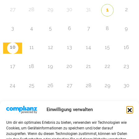
27
28
29
30
31
2
1
3
4
5
6
7
8
9
10
11
12
13
14
15
16
17
18
19
20
21
22
23
24
25
26
27
28
29
30
31
1
2
3
4
5
6
Einwilligung verwalten
Um dir ein optimales Erlebnis zu bieten, verwenden wir Technologien wie
Zur Eventübersicht
Cookies, um Geräteinformationen zu speichern und/oder darauf
zuzugreifen. Wenn du diesen Technologien zustimmst, können wir Daten