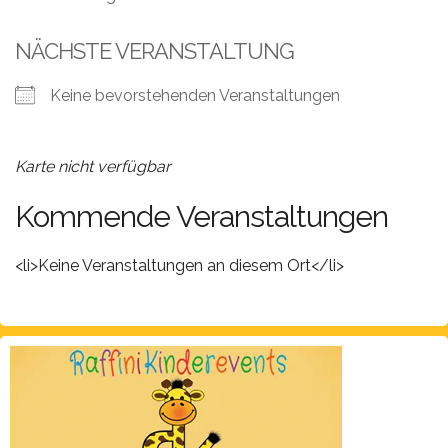
Leistungen
NÄCHSTE VERANSTALTUNG
Über
uns
Keine bevorstehenden Veranstaltungen
Fotos,
Events
Karte nicht verfügbar
Videos
Kommende Veranstaltungen
Referenzen
<li>Keine Veranstaltungen an diesem Ort</li>
Blog
Jobs
Partner/Links