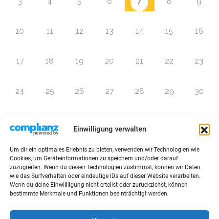
7
3
4
5
6
8
9
10
11
12
13
14
15
16
17
18
19
20
21
22
23
24
25
26
27
28
29
30
31
1
2
3
4
5
6
Einwilligung verwalten
Um dir ein optimales Erlebnis zu bieten, verwenden wir Technologien wie
Zur Eventübersicht
Cookies, um Geräteinformationen zu speichern und/oder darauf
zuzugreifen. Wenn du diesen Technologien zustimmst, können wir Daten
wie das Surfverhalten oder eindeutige IDs auf dieser Website verarbeiten.
Wenn du deine Einwillligung nicht erteilst oder zurückziehst, können
bestimmte Merkmale und Funktionen beeinträchtigt werden.
© 2026 Raffini Kinderevents