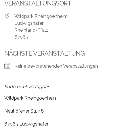
Leistungen
VERANSTALTUNGSORT
Über
Wildpark Rheingoenheim
uns
Ludwigshafen
Rheinland-Pfalz
Fotos,
67065
Events
NÄCHSTE VERANSTALTUNG
Videos
Keine bevorstehenden Veranstaltungen
Referenzen
Blog
Karte nicht verfügbar
Jobs
Wildpark Rheingoenheim
Neuhöfener Str. 48
Partner/Links
67065 Ludwigshafen