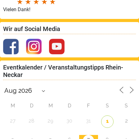
Vielen Dank!
Wir auf Social Media
Eventkalender / Veranstaltungstipps Rhein-
Neckar
M
D
M
D
F
S
S
27
28
29
30
31
2
1