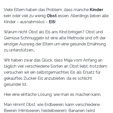
Leistungen
Viele Eltern haben das Problem, dass manche
Kinder
Über
kein oder viel zu wenig
Obst
essen. Allerdings lieben alle
uns
Kinder – ausnahmslos –
EIS
!
Fotos,
Warum nicht Obst als Eis ans Kind bringen? Obst und
Events
Gemüse Schmuggeln ist eine alte Methode und oft der
einziger Ausweg der Eltern um eine gesunde Ernährung
Videos
zu unterstützen…
Wir haben zwar das Glück, dass Maja vom Anfang an
Referenzen
täglich viel verschiedene Sorten an Obst liebt, trotzdem
versuchen wir ein selbstgemachtes Eis als Ersatz für
Blog
gekauftes Zucker-Eis anzubieten, da es schlicht
gesunder ist.
Jobs
Hier eine einfache Lösung, wie man es machen kann.
Partner/Links
Man nimmt Obst, wie Erdbeeren, kann verschiedene
Beeren (Himbeeren, heidelbeeren), Bananen (wird