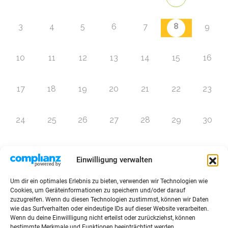
8
3
4
5
6
7
9
10
11
12
13
14
15
16
17
18
19
20
21
22
23
24
25
26
27
28
29
30
31
1
2
3
4
5
6
Einwilligung verwalten
Um dir ein optimales Erlebnis zu bieten, verwenden wir Technologien wie
Zur Eventübersicht
Cookies, um Geräteinformationen zu speichern und/oder darauf
zuzugreifen. Wenn du diesen Technologien zustimmst, können wir Daten
wie das Surfverhalten oder eindeutige IDs auf dieser Website verarbeiten.
Wenn du deine Einwillligung nicht erteilst oder zurückziehst, können
bestimmte Merkmale und Funktionen beeinträchtigt werden.