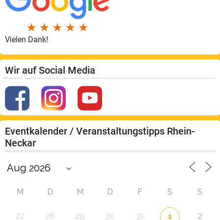
Vielen Dank!
Wir auf Social Media
Eventkalender / Veranstaltungstipps Rhein-
Neckar
M
D
M
D
F
S
S
27
28
29
30
31
2
1