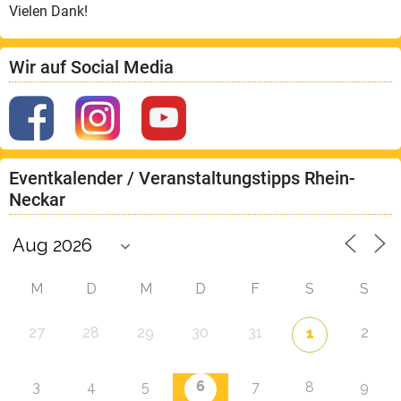
Vielen Dank!
Wir auf Social Media
Eventkalender / Veranstaltungstipps Rhein-
Neckar
M
D
M
D
F
S
S
27
28
29
30
31
2
1
6
3
4
5
7
8
9