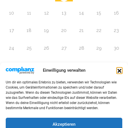
10
11
12
13
14
15
16
17
18
19
20
21
22
23
24
25
26
27
28
29
30
31
1
2
3
4
5
6
Einwilligung verwalten
Um dir ein optimales Erlebnis zu bieten, verwenden wir Technologien wie
Zur Eventübersicht
Cookies, um Geräteinformationen zu speichern und/oder darauf
zuzugreifen. Wenn du diesen Technologien zustimmst, können wir Daten
wie das Surfverhalten oder eindeutige IDs auf dieser Website verarbeiten.
Wenn du deine Einwillligung nicht erteilst oder zurückziehst, können
bestimmte Merkmale und Funktionen beeinträchtigt werden.
© 2026 Raffini Kinderevents
Akzeptieren