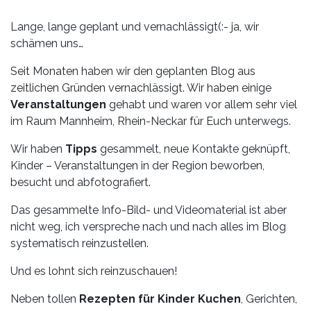
Leistungen
Lange, lange geplant und vernachlässigt(:- ja, wir
Über
schämen uns…
uns
Seit Monaten haben wir den geplanten Blog aus
Fotos,
zeitlichen Gründen vernachlässigt. Wir haben einige
Events
Veranstaltungen
gehabt und waren vor allem sehr viel
im Raum Mannheim, Rhein-Neckar für Euch unterwegs.
Videos
Wir haben
Tipps
gesammelt, neue Kontakte geknüpft,
Kinder – Veranstaltungen in der Region beworben,
Referenzen
besucht und abfotografiert.
Blog
Das gesammelte Info-Bild- und Videomaterial ist aber
nicht weg, ich verspreche nach und nach alles im Blog
Jobs
systematisch reinzustellen.
Partner/Links
Und es lohnt sich reinzuschauen!
Neben tollen
Rezepten für Kinder Kuchen
, Gerichten,