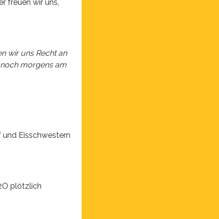
r freuen wir uns,
en wir uns Recht an
nd noch morgens am
f und Eisschwestern
2O plötzlich