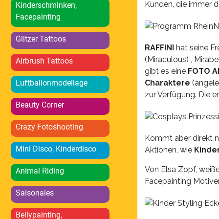
Kunden, die immer 
Kinderschminken,
Facepainting
Glitzer Tattoos
RAFFINI
hat seine Fr
(Miraculous) , Mirab
Airbrush Tattoos
gibt es eine
FOTO A
Charaktere
(angele
Luftballonmodellage
zur Verfügung. Die 
Beauty Corner
Crazy Fotoshooting
Kommt aber direkt n
Mini Disco, Kinderdisco
Aktionen, wie
Kinder
Von Elsa Zopf, weiß
Animal Riding
Facepainting Motiven,
Saisonales
Bellypainting,