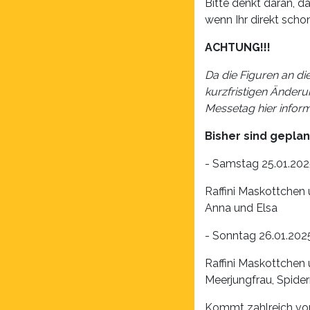
Bitte denkt daran, da
wenn Ihr direkt schon
ACHTUNG!!!
Da die Figuren an di
kurzfristigen Änder
Messetag hier inform
Bisher sind geplan
- Samstag 25.01.202
Raffini Maskottchen
Anna und Elsa
- Sonntag 26.01.202
Raffini Maskottchen 
Meerjungfrau, Spide
Kommt zahlreich vor