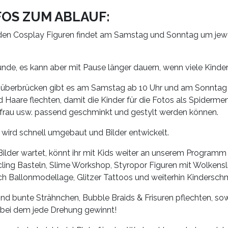
FOS ZUM ABLAUF:
 den Cosplay Figuren findet am Samstag und Sonntag um jewei
unde, es kann aber mit Pause länger dauern, wenn viele Kinder
 überbrücken gibt es am Samstag ab 10 Uhr und am Sonntag 
Haare flechten, damit die Kinder für die Fotos als Spidermen
gfrau usw. passend geschminkt und gestylt werden können.
wird schnell umgebaut und Bilder entwickelt.
Bilder wartet, könnt ihr mit Kids weiter an unserem Programm 
ling Basteln, Slime Workshop, Styropor Figuren mit Wolkensl
ch Ballonmodellage, Glitzer Tattoos und weiterhin Kindersch
ind bunte Strähnchen, Bubble Braids & Frisuren pflechten, s
 bei dem jede Drehung gewinnt!