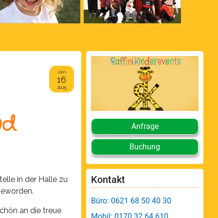
Jan
16
2025
nd
Anfrage
Buchung
Kontakt
lle in der Halle zu
geworden.
Büro: 0621 68 50 40 30
chön an die treue
Mobil: 0170 32 64 610