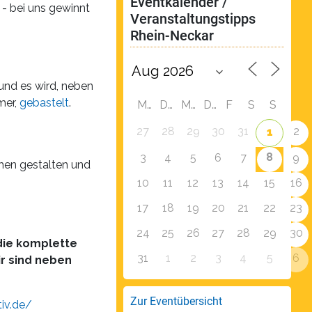
Eventkalender / 
n - bei uns gewinnt
Veranstaltungstipps 
Rhein-Neckar
und es wird, neben
mer,
gebastelt
.
M
D
M
D
F
S
S
27
28
29
30
31
2
1
8
3
4
5
6
7
9
chen gestalten und
10
11
12
13
14
15
16
17
18
19
20
21
22
23
24
25
26
27
28
29
30
die komplette
31
1
2
3
4
5
6
ir sind neben
Zur Eventübersicht
tiv.de/