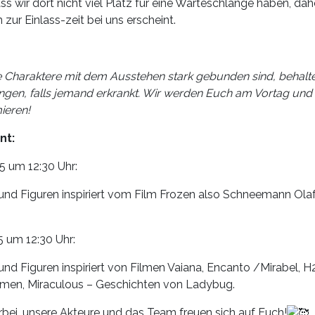
ss wir dort nicht viel Platz für eine Warteschlange haben, dahe
 zur Einlass-zeit bei uns erscheint.
e Charaktere mit dem Ausstehen stark gebunden sind, behalt
ungen, falls jemand erkrankt. Wir werden Euch am Vortag u
ieren!
nt:
5 um 12:30 Uhr:
 und Figuren inspiriert vom Film Frozen also Schneemann Ola
5 um 12:30 Uhr:
und Figuren inspiriert von Filmen Vaiana, Encanto /Mirabel, H
rmen, Miraculous – Geschichten von Ladybug.
bei, unsere Akteure und das Team freuen sich auf Euch!