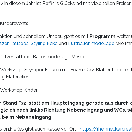
 in diesem Jahr ist Raffini`s Glücksrad mit viele tollen Preise
oaktion und schnellem Umbau geht es mit
Programm
weiter 
itzer Tatttoos
,
Styling Ecke
und
Luftballonmodellage
, wie im
 Workshop, Styropor Figuren mit Foam Clay, Blätter Lesezei
ng Materialien.
Stand F32: statt am Haupteingang gerade aus durch 
e gleich nach linkks Richtung Nebeneingang und WCs, w
t beim Nebeneingang!
s online (es gibt auch Kasse vor Ort):
https://rheinneckarcrea