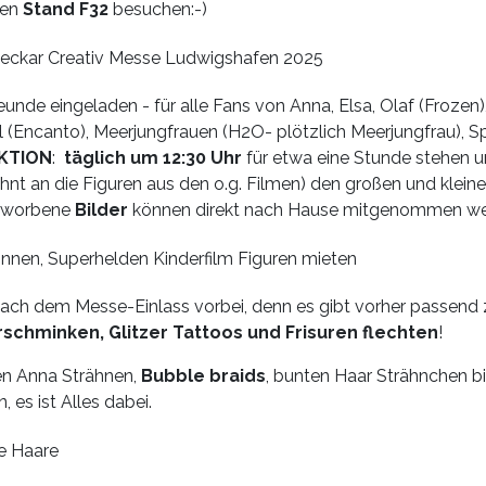
den
Stand F32
besuchen:-)
eunde eingeladen - für alle Fans von Anna, Elsa, Olaf (Frozen
el (Encanto), Meerjungfrauen (H2O- plötzlich Meerjungfrau), 
KTION
:
täglich um 12:30
Uhr
für etwa eine Stunde stehen 
hnt an die Figuren aus den o.g. Filmen) den großen und klein
erworbene
Bilder
können direkt nach Hause mitgenommen we
ach dem Messe-Einlass vorbei, denn es gibt vorher passen
schminken, Glitzer Tattoos und Frisuren flechten
!
en Anna Strähnen,
Bubble braids
, bunten Haar Strähnchen b
 es ist Alles dabei.