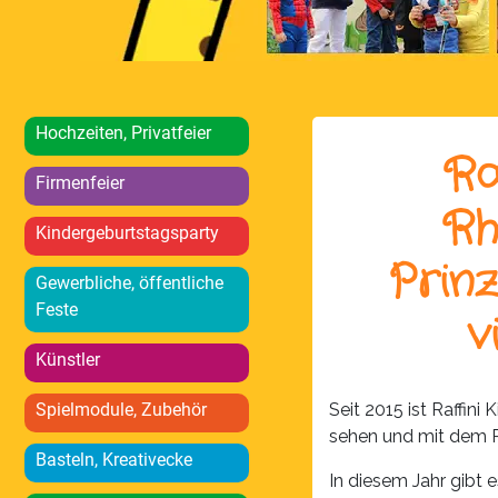
Hochzeiten, Privatfeier
Ra
Firmenfeier
Rh
Kindergeburtstagsparty
Prin
Gewerbliche, öffentliche
Feste
v
Künstler
Spielmodule, Zubehör
Seit 2015 ist Raffin
sehen und mit dem R
Basteln, Kreativecke
In diesem Jahr gibt