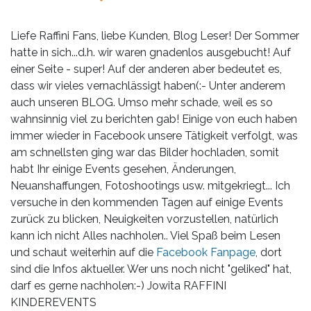
Leistungen
Über
Liefe Raffini Fans, liebe Kunden, Blog Leser! Der Sommer
uns
hatte in sich...d.h. wir waren gnadenlos ausgebucht! Auf
einer Seite - super! Auf der anderen aber bedeutet es,
Fotos,
dass wir vieles vernachlässigt haben(:- Unter anderem
Events
auch unseren BLOG. Umso mehr schade, weil es so
wahnsinnig viel zu berichten gab! Einige von euch haben
Videos
immer wieder in Facebook unsere Tätigkeit verfolgt, was
am schnellsten ging war das Bilder hochladen, somit
Referenzen
habt Ihr einige Events gesehen, Änderungen,
Neuanshaffungen, Fotoshootings usw. mitgekriegt... Ich
Blog
versuche in den kommenden Tagen auf einige Events
zurück zu blicken, Neuigkeiten vorzustellen, natürlich
kann ich nicht Alles nachholen.. Viel Spaß beim Lesen
Jobs
und schaut weiterhin auf die
Facebook Fanpage
, dort
sind die Infos aktueller. Wer uns noch nicht "geliked" hat,
Partner/Links
darf es gerne nachholen:-) Jowita RAFFINI
KINDEREVENTS