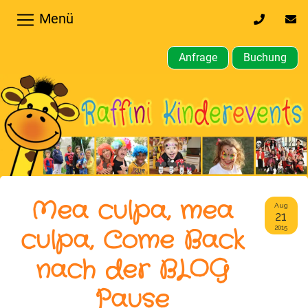
Menü
0170
inf
32
kin
64
Anfrage
Buchung
610
Home
Hochzeiten,
Privatfeier
Firmenfeier
Kindergeburtstagsparty
Mea culpa, mea
Aug
21
Gewerbliche,
culpa, Come Back
2015
öffentliche
nach der BLOG
Feste
Pause
Weitere