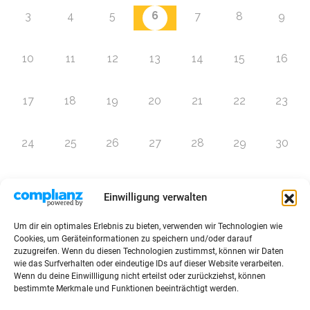
6
3
4
5
7
8
9
10
11
12
13
14
15
16
17
18
19
20
21
22
23
24
25
26
27
28
29
30
31
1
2
3
4
5
6
Einwilligung verwalten
Um dir ein optimales Erlebnis zu bieten, verwenden wir Technologien wie
Zur Eventübersicht
Cookies, um Geräteinformationen zu speichern und/oder darauf
zuzugreifen. Wenn du diesen Technologien zustimmst, können wir Daten
wie das Surfverhalten oder eindeutige IDs auf dieser Website verarbeiten.
Wenn du deine Einwillligung nicht erteilst oder zurückziehst, können
bestimmte Merkmale und Funktionen beeinträchtigt werden.
© 2026 Raffini Kinderevents