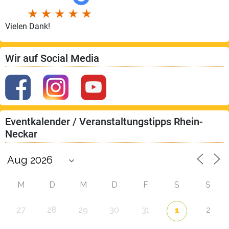
Vielen Dank!
Wir auf Social Media
Eventkalender / Veranstaltungstipps Rhein-
Neckar
M
D
M
D
F
S
S
27
28
29
30
31
2
1