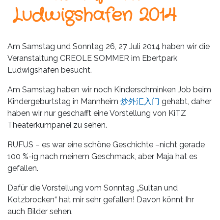
Leistungen
Ludwigshafen 2014
Über
uns
Am Samstag und Sonntag 26, 27 Juli 2014 haben wir die
Veranstaltung CREOLE SOMMER im Ebertpark
Fotos,
Ludwigshafen besucht.
Events
Am Samstag haben wir noch Kinderschminken Job beim
Videos
Kindergeburtstag in Mannheim
炒外汇入门
gehabt, daher
haben wir nur geschafft eine Vorstellung von KiTZ
Referenzen
Theaterkumpanei zu sehen.
Blog
RUFUS – es war eine schöne Geschichte –nicht gerade
100 %-ig nach meinem Geschmack, aber Maja hat es
Jobs
gefallen.
Dafür die Vorstellung vom Sonntag „Sultan und
Partner/Links
Kotzbrocken“ hat mir sehr gefallen! Davon könnt Ihr
auch Bilder sehen.